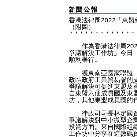
香港法律周2022「東
（附圖）
＊
＊
＊
＊
＊
＊
＊
＊
＊
＊
＊
＊
＊
​作為香港法律周20
爭議解決工作坊」今日
順利舉行。
獲東南亞國家聯盟（
政區政府工業貿易署的
爭議解決可促進東盟及
自東盟六個成員國及東
坊，其他東盟成員國的
律政司司長林定國資
爭議解決對中小微型企
投資方面。來自國際組
工作坊中分享在這數碼