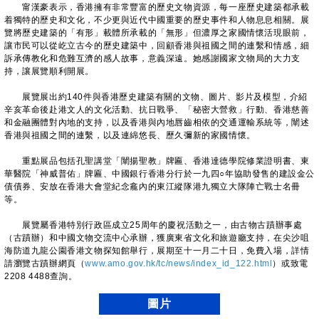
甯漢豪表示，香港擁有非常豐富的歷史文物資源，每一座歷史建築都承載
着獨特的歷史和文化，不少更與近代中國重要的歷史事件和人物息息相關。展
覽將歷史建築的「有形」載體所承載的「無形」但濃厚之家國情懷活現眼前，
讓市民可以從屹立古今的歷史建築中，回顧香港與祖國之間的連繫和情感，細
訴承傳教化和危難互濟的感人故事，意義深遠。她感謝國家文物局的大力支
持，讓展覽順利開展。
展覽展出約140件與香港歷史建築有關的文物、圖片、影片及模型，介紹
辛亥革命後赴港文人的文化活動、抗日戰爭、「秘密大營救」行動、香港慈善
和金融團體對內地的支持，以及香港與內地唇齒相依的交通運輸系統等，闡述
香港與祖國之間的連繫，以及連綿悠長、歷久彌新的家國情懷。
重點展品包括孔聖講堂「闡揚聖教」牌匾、香港達德學院修業證明書、東
華醫院「神威普佑」牌匾、中國銀行香港分行於一九四○年協助發售的建設金公
債債券、安放在香港大會堂紀念龕內的東江縱隊港九獨立大隊陣亡戰士名冊
等。
展覽屬香港特別行政區成立25周年的慶祝活動之一，由古物古蹟辦事處
（古蹟辦）和中國文物交流中心承辦，獲廣東省文化和旅遊廳支持，在尖沙咀
海防道九龍公園香港文物探知館舉行，展期至十一月二十日，免費入場，詳情
請瀏覽古蹟辦網頁（
www.amo.gov.hk/tc/news/index_id_122.html
）或致電
2208 4488查詢。
圖片