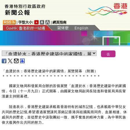
|
字型大小:
|
網頁指南
「血濃於水：香港歷史建築中的家國情」展覽開幕 （附圖）
＊
＊
＊
＊
＊
＊
＊
＊
＊
＊
＊
＊
＊
＊
＊
＊
＊
＊
＊
＊
＊
＊
＊
＊
＊
＊
＊
國家文物局和發展局合辦的首個展覽「血濃於水：香港歷史建築中的家國
情」今日（十一月九日）正式開幕，由國家文物局副局長陸進和發展局局長甯
漢豪主持開幕禮。
陸進表示，香港歷史建築承載着香港特有的城市記憶，也承載着中華兒女
共同的歷史記憶,希望通過展覽讓民眾銘記香港與祖國風雨同舟、血脈相連、休
戚與共的歷史，並從歷史中汲取團結一致、攜手奮進的精神力量，為中華民族
偉大復興作出共同的努力。