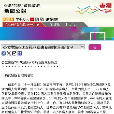
|
字型大小:
|
網頁指南
公立醫院2019冠狀病毒病個案最新情況
＊
＊
＊
＊
＊
＊
＊
＊
＊
＊
＊
＊
＊
＊
＊
＊
＊
＊
下稿代醫院管理局發出：
截至今日（十一月五日）凌晨零時零分，共有1 895名確診2019冠狀病毒
病的病人留醫治療，當中有213名新增確診病人，留醫的病人中，172名病人
正接受氧氣治療，另有10名病人需要以呼吸機協助呼吸。需要入住隔離設施的
病人中，388名病人在隔離病房，113名病人在二線隔離病房，441名病人在北
大嶼山醫院香港感染控制中心，當中合共有136名是新增確診病人。新增呈報
五名危殆病人及九名嚴重病人，現時合共有33名危殆及52名嚴重病人，當中九
名危殆病人正接受深切治療。另外，225名病人康復，當中190名病人出院。