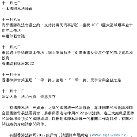
十一月七日
亞太國際私法峰會
十一月八日
海牙國際私法會議公約：支持跨境民商事訴訟—慶祝HCCH亞太區域辦事處十
周年工作坊
年度仲裁會議
十一月九日
東盟網上爭議解決工作坊：網上爭議解決可促進東盟及香港企業的跨境貿易和
投資
香港調解講座2022
十一月十日
香港律師會第五屆「一帶一路」論壇：「一帶一路」元宇宙與金錢之路
十一月十一日
法治大會：法治公義 普惠共存
有國際私法「三姐妹」之稱的國際統一私法協會、海牙國際私法會議和聯
合國國際貿易法委員會，將參與香港法律周2022多項活動。這三大組織是國際
私法領域最頂尖的國際組織，以推動國際私法統一的相關工作為目標，有關相
關組織的介紹請參閱附件。
有關香港法律周2022的詳情，請瀏覽專屬網站（
www.legalweek.hk
），