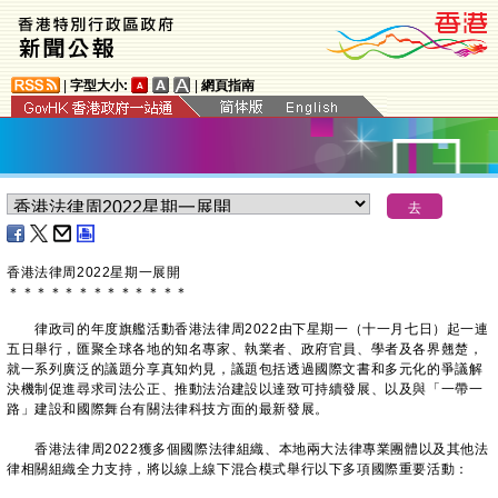
|
字型大小:
|
網頁指南
香港法律周2022星期一展開
＊
＊
＊
＊
＊
＊
＊
＊
＊
＊
＊
＊
＊
律政司的年度旗艦活動香港法律周2022由下星期一（十一月七日）起一連
五日舉行，匯聚全球各地的知名專家、執業者、政府官員、學者及各界翹楚，
就一系列廣泛的議題分享真知灼見，議題包括透過國際文書和多元化的爭議解
決機制促進尋求司法公正、推動法治建設以達致可持續發展、以及與「一帶一
路」建設和國際舞台有關法律科技方面的最新發展。
香港法律周2022獲多個國際法律組織、本地兩大法律專業團體以及其他法
律相關組織全力支持，將以線上線下混合模式舉行以下多項國際重要活動：