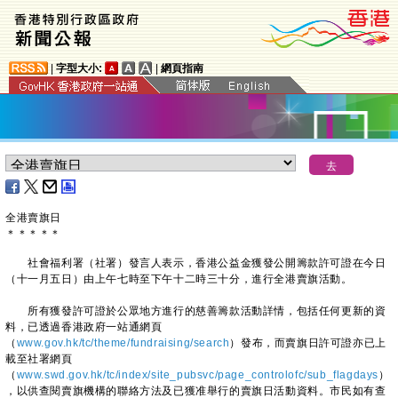
|
字型大小:
|
網頁指南
全港賣旗日
＊
＊
＊
＊
＊
社會福利署（社署）發言人表示，香港公益金獲發公開籌款許可證在今日
（十一月五日）由上午七時至下午十二時三十分，進行全港賣旗活動。
所有獲發許可證於公眾地方進行的慈善籌款活動詳情，包括任何更新的資
料，已透過香港政府一站通網頁
（
www.gov.hk/tc/theme/fundraising/search
）發布，而賣旗日許可證亦已上
載至社署網頁
（
www.swd.gov.hk/tc/index/site_pubsvc/page_controlofc/sub_flagdays
）
，以供查閱賣旗機構的聯絡方法及已獲准舉行的賣旗日活動資料。市民如有查