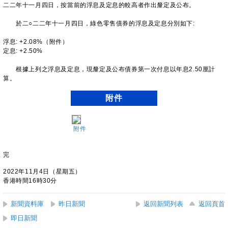
二二年十一月四日，按當前的浮息及定息的較高者作出釐定及公布。
於二○二二年十一月四日，綠色零售債券的浮息及定息分別如下:
浮息: +2.08%（附件）
定息: +2.50%
根據上列之浮息及定息，現釐定及公布債券第一次付息以年息2.50厘計
算。
附件
附件
完
2022年11月4日（星期五）
香港時間16時30分
新聞資料庫
昨日新聞
返回新聞列表
返回頁首
即日新聞