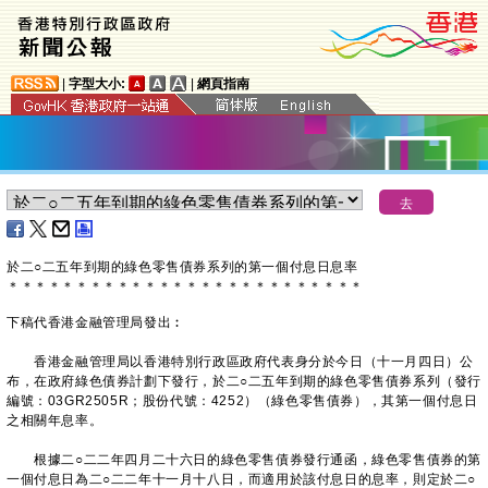
|
字型大小:
|
網頁指南
於二○二五年到期的綠色零售債券系列的第一個付息日息率
＊
＊
＊
＊
＊
＊
＊
＊
＊
＊
＊
＊
＊
＊
＊
＊
＊
＊
＊
＊
＊
＊
＊
＊
＊
＊
下稿代香港金融管理局發出︰
香港金融管理局以香港特別行政區政府代表身分於今日（十一月四日）公
布，在政府綠色債券計劃下發行，於二○二五年到期的綠色零售債券系列（發行
編號：03GR2505R；股份代號：4252）（綠色零售債券），其第一個付息日
之相關年息率。
根據二○二二年四月二十六日的綠色零售債券發行通函，綠色零售債券的第
一個付息日為二○二二年十一月十八日，而適用於該付息日的息率，則定於二○