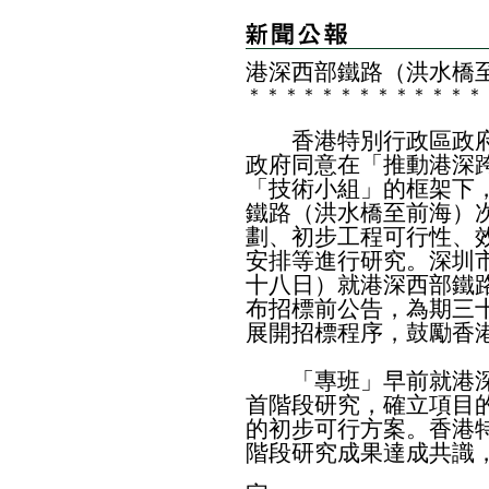
港深西部鐵路（洪水橋
＊
＊
＊
＊
＊
＊
＊
＊
＊
＊
＊
＊
＊
香港特別行政區政府
政府同意在「推動港深
「技術小組」的框架下
鐵路（洪水橋至前海）
劃、初步工程可行性、
安排等進行研究。深圳
十八日）就港深西部鐵
布招標前公告，為期三
展開招標程序，鼓勵香
「專班」早前就港深
首階段研究，確立項目
的初步可行方案。香港
階段研究成果達成共識