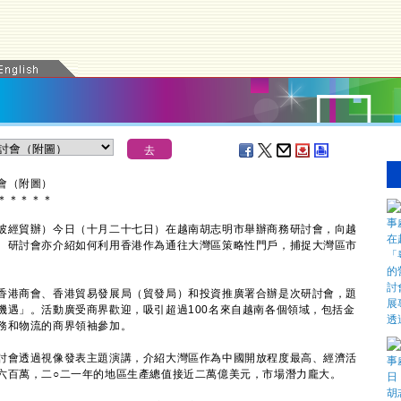
會（附圖）
＊
＊
＊
＊
＊
經貿辦）今日（十月二十七日）在越南胡志明市舉辦商務研討會，向越
。研討會亦介紹如何利用香港作為通往大灣區策略性門戶，捕捉大灣區市
港商會、香港貿易發展局（貿發局）和投資推廣署合辦是次研討會，題
機遇」。活動廣受商界歡迎，吸引超過100名來自越南各個領域，包括金
務和物流的商界領袖參加。
會透過視像發表主題演講，介紹大灣區作為中國開放程度最高、經濟活
六百萬，二○二一年的地區生產總值接近二萬億美元，市場潛力龐大。