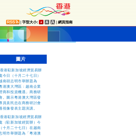
|
字型大小:
|
網頁指南
圖片