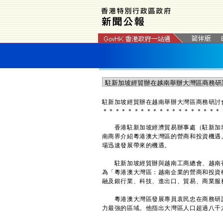
駐新加坡經貿辦在越南舉辦大灣區商務研討
＊
＊
＊
＊
＊
＊
＊
＊
＊
＊
＊
＊
＊
＊
＊
＊
＊
＊
＊
香港駐新加坡經濟貿易辦事處（駐新加坡
南商界介紹粵港澳大灣區的營商和投資機遇
場迅速發展帶來的機遇。
駐新加坡經貿辦與越南工商總會、越南香
為「粵港澳大灣區：越南企業的營商和投資
融及銀行業、科技、進出口、貿易、商業服
粵港澳大灣區發展專員袁民忠在商務研討
力最強的區域。他指出大灣區人口超過八千