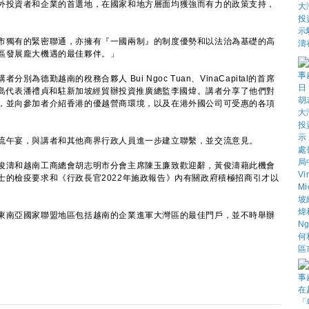
投資者和企業的首選地，在國家和地方層面均獲強而有力的政策支持，
獨有的緊密聯通，亦擁有『一國兩制』的制度優勢和以法治為基礎的高
區發展龐大機遇的最佳夥伴。」
勤越南的稅務合夥人 Bui Ngoc Tuan、VinaCapital的首席
發局中南半島代表潘禮貞和駐新加坡經貿辦投資推廣總監李國煒。講者分享了他們對
，並向參加者介紹香港的優越營商環境，以及在港外國公司可受惠的各項
午宴，與講者和其他商界行政人員進一步建立聯繫，並交流意見。
濤和越南工商總會胡志明市分會主席陳玉廉致歡迎辭，黃俊濤藉此機會
士的檢疫要求和《行政長官2022年施政報告》內有關政府積極招商引才以
南亞國家聯盟地區包括越南的企業進軍大灣區的最佳門戶，並不時舉辦