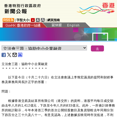
|
字型大小:
|
網頁指南
​立法會三題：協助中小企業融資
＊
＊
＊
＊
＊
＊
＊
＊
＊
＊
＊
＊
＊
＊
以下是今日（十月二十六日）在立法會會議上李惟宏議員的提問和財經事
務及庫務局局長許正宇的答覆：
問題：
根據香港交易及結算所有限公司（港交所）的資料，港股平均每日成交額
由去年八月約1,412億元，下跌至今年八月約833億元。此外，一所會計師事務
所的統計顯示，今年本港首三季的首次公開招股數目及集資額較去年同期分別
下跌百分之三十六及八十一。有意見認為，上述數據反映現時市況低迷，不利