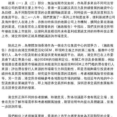
就第（一）及（三）部分，無論短期市況如何，作為眾多來自不同司法管
轄區公司的環球主要上市中心，香港一直以建設具活力及持續發展的融資中心
為目標，為不同類型和背景的企業擴闊融資渠道，同時提供一個具深度和活力
的集資平台。自二○一八年，我們實施了一系列上市制度改革，便利新經濟公司
及海外發行人在港上市，亦推出特殊目的收購公司上市機制，擴闊企業在港融
資的渠道。行政長官在上星期發表的《施政報告》中指出，我們支持港交所明
年修改主板上市規則，以便利具規模但尚未有盈利或業績支持的特專科技企業
上市。港交所現時正就具體建議諮詢市場意見。
除此之外，為整體加強香港作為一個全方位集資中心的競爭力，《施政報
告》亦提出由港交所構思活化GEM，即現時主板之外的第二板塊，服務中小型
發行人，為中小型及初創企業提供更有效融資平台。就此，港交所已在上市委
員會下成立專責小組，檢討GEM的功能和定位。有關工作涉及多個層面，例如
發掘適合透過股票市場融資但未能達到主板或現時GEM上市門檻的潛在發行人
來源；評估潛在發行人來源的市場吸引力和流動性，即是否能夠吸引投資者持
續持有及買賣有關股票；研究提升現時股票的流動性；考慮相關風險管控措施
等。另一方面，港交所亦積極參考各地類似市場的經驗，包括近年內地的中小
型及創新企業融資平台，即上海證券交易所科創板、深圳證券交易所創業板和
北京證券交易所的發展。
港交所正與不同持份者接觸、聆聽意見，對各項議題不會有既定立場，並
會在充分了解市場需求和考慮相關風險後，期望在明年內提出具體建議，並進
一步諮詢市場。
我們相信上述措施落實後，香港的上市平台將更有效為不同類型的企業，