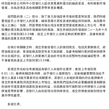
特別是科技公司和中小型發行人提供更寬廣和靈活的融資渠道，有利推動市場
發展，亦為證券及其他相關業界帶來更多機遇。
就問題的第（二）部分，除了致力加強證券市場的寬度和深度，我們同樣
重視提升上市發行人的質素，確保普羅大眾投資者的權益得到保障。為回應市
場人士擔心「殼股」問題導致市場出現沒有實質營運或業務的上市公司，帶來
投機炒賣活動及增加市場被操控的風險，港交所經諮詢市場後於二○一九年十月
修訂上市規則第13.24條，規定上市發行人須有足夠的業務運作，及擁有相當
價值的資產支持其營運。
在執行有關條文時，港交所會按發行人的個別情況，包括其業務模式、經
營規模及往績、客源規模及類型等多方面因素，並參考相關行業的慣例與標準
作出全面評估。若發行人的業務只是由於市況而出現暫時性的縮減或暫停，將
不會被視為違反上市規則第13.24條。
若港交所在綜合考慮後認為發行人未能符合要求，會按上市規則第
6.01（3）條將有關證券停牌，給予發行人復牌指引，並會根據實際情況給予
發行人最多18個月重新符合有關要求。若發行人未能於限期內符合復牌條件，
港交所會考慮取消其證券的上市地位。雖然我們認為仍有必要繼續透過相關規
則保持市場質素和保護投資者的利益，但因應疫情可能對部分停牌發行人的復
牌進度帶來影響，若發行人由於疫情出現特殊情況，港交所將會按個別情況考
慮作彈性處理。
多謝主席。