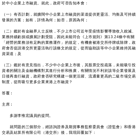
於中小企業上市融資。就此，政府可否告知本會：
（一）有否計劃，就擴闊中小企業上市融資的渠道提供更靈活、均衡及可持續
發展的方案；如有，詳情為何；如否，原因為何；
（二）鑑於有金融界人士反映，不少上市公司近年受疫情影響導致收入銳減、
業務持續虧損或擴展計劃受阻，因此未能符合《上市規則》第13.24條中有關
「經營的業務須有足夠的業務運作」的規定，有機會被港交所停牌或除牌，政
府會否促請港交所更靈活執行該條文的規定，從而協助該等中小企業維持其融
資渠道；及
（三）鑑於有意見指出，不少中小企業上市後，其股票交投疏落，未能吸引投
資者的關注及金融機構對其進行分析和推廣，有關情況不利於該等企業發展及
日後再進行融資，政府會否研究構建一個更活躍、流通量更高的二級市場交易
制度，從而吸引更多企業來港上市融資？
答覆︰
主席︰
多謝李惟宏議員的提問。
就問題的三個部分，經諮詢證券及期貨事務監察委員會（證監會）和香港
交易及結算所有限公司（港交所）後，我現回覆如下：