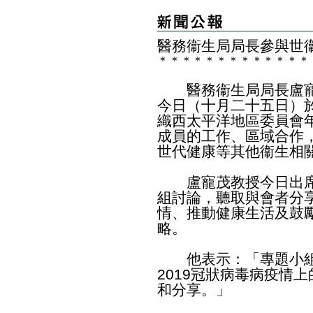
醫務衞生局局長參與世
＊
＊
＊
＊
＊
＊
＊
＊
＊
＊
＊
＊
＊
醫務衞生局局長盧寵
今日（十月二十五日）
織西太平洋地區委員會
成員的工作、區域合作
世代健康等其他衞生相
盧寵茂教授今日出席
組討論，聽取與會者分享
情、推動健康生活及鼓
略。
他表示：「專題小組
2019冠狀病毒病疫情
和分享。」