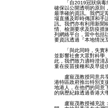
「自2019冠狀病毒
確保以公開透明的原則
最準確的資訊。我們定
場直播及即時傳譯和手
訊。我們亦有利用新聞
情、檢測要求及防疫措
列網絡平台，當中包括
要資訊透過『本地情況
「與此同時，失實和
並影響社會大眾對科學
此，我們致力適時澄清
童在疫苗接種和及早提
盧寵茂教授同意共享
港特區政府推出特別支
地港人，在他們的同意
的病歷紀錄透過香港大
盧寵茂教授補充說：「