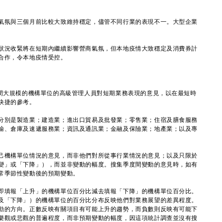
氛與三個月前比較大致維持穩定，儘管不同行業的表現不一。大型企業
況收緊將在短期內繼續影響營商氣氛，但本地疫情大致穩定及消費券計
合作，令本地疫情受控。
大規模的機構單位的高級管理人員對短期業務表現的意見，以在最短時
快捷的參考。
別是製造業；建造業；進出口貿易及批發業；零售業；住宿及膳食服務
輸、倉庫及速遞服務業；資訊及通訊業；金融及保險業；地產業；以及專
機構單位情況的意見，而非他們對所從事行業情況的意見；以及只限於
變」或「下降」），而並非變動的幅度。搜集季度間變動的意見時，如有
常季節性變動後的預期變動。
填報「上升」的機構單位百分比減去填報「下降」的機構單位百分比。
及「下降」）的機構單位的百分比分布反映他們對業務展望的差異程度。
動的方向。正數反映有關項目有可能上升的趨勢，而負數則反映有可能下
樂觀或悲觀的普遍程度，而非預期變動的幅度，因這項統計調查並沒有搜