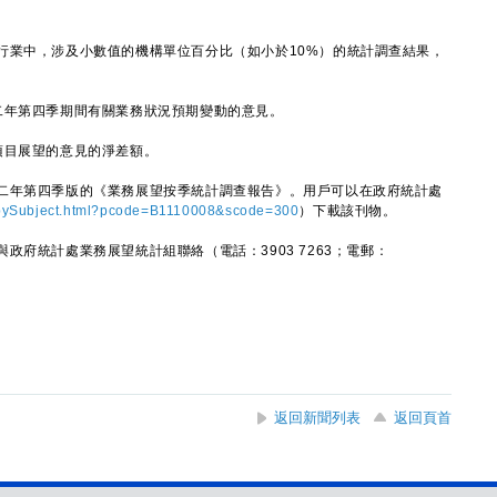
業中，涉及小數值的機構單位百分比（如小於10%）的統計調查結果，
年第四季期間有關業務狀況預期變動的意見。
目展望的意見的淨差額。
年第四季版的《業務展望按季統計調查報告》。用戶可以在政府統計處
xbySubject.html?pcode=B1110008&scode=300
）下載該刊物。
統計處業務展望統計組聯絡（電話：3903 7263；電郵：
。
返回新聞列表
返回頁首