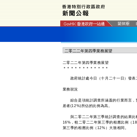
二零二二年第四季業務展望
＊
＊
＊
＊
＊
＊
＊
＊
＊
＊
＊
＊
政府統計處今日（十月二十一日）發表二
業務狀況
綜合是項統計調查所涵蓋的行業而言，預期
差者(12%)所佔的比例為高。
與二零二二年第三季統計調查的結果比較
16%，較二零二二年第三季的相應比例（
第三季的相應比例（12%）大致相同。