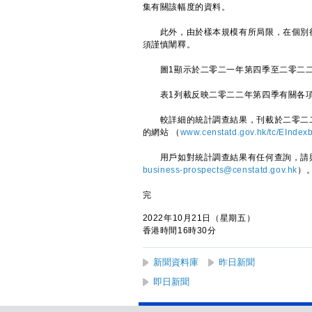
集有關該幅度的資料。
此外，由於樣本規模有所局限，在個別行
須謹慎闡釋。
圖1顯示於二零二一年第四季至二零二二
表1列載反映二零二二年第四季有關各項
較詳細的統計調查結果，刊載於二零二二
的網站 （
www.censtatd.gov.hk/tc/EInde
用戶如對統計調查結果有任何查詢，請與政府
business-prospects@censtatd.gov.hk
）
完
2022年10月21日（星期五）
香港時間16時30分
新聞資料庫
昨日新聞
即日新聞