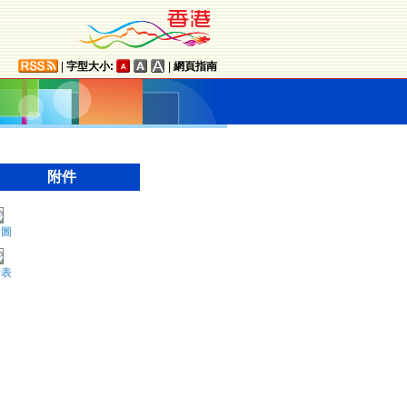
|
字型大小:
|
網頁指南
附件
附圖
附表