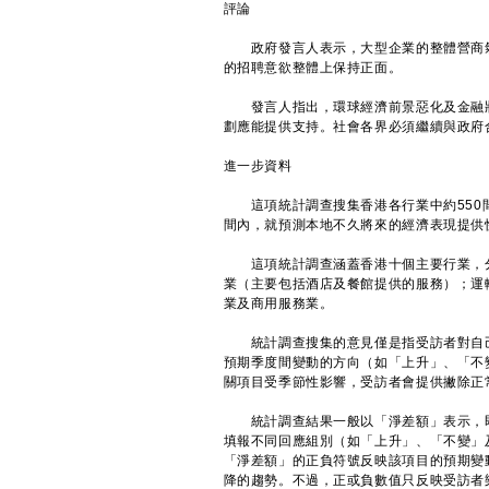
評論
政府發言人表示，大型企業的整體營商氣
的招聘意欲整體上保持正面。
發言人指出，環球經濟前景惡化及金融狀
劃應能提供支持。社會各界必須繼續與政府
進一步資料
這項統計調查搜集香港各行業中約550間
間內，就預測本地不久將來的經濟表現提供
這項統計調查涵蓋香港十個主要行業，分
業（主要包括酒店及餐館提供的服務）；運
業及商用服務業。
統計調查搜集的意見僅是指受訪者對自己
預期季度間變動的方向（如「上升」、「不
關項目受季節性影響，受訪者會提供撇除正
統計調查結果一般以「淨差額」表示，即
填報不同回應組別（如「上升」、「不變」
「淨差額」的正負符號反映該項目的預期變
降的趨勢。不過，正或負數值只反映受訪者