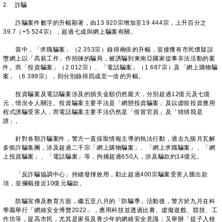
2. 詐騙
詐騙案件數字的升幅顯著，由13 920宗增加至19 444宗，上升百分之
39.7（+5 524宗），超過七成與網上騙案有關。
當中，「求職騙案」（2 353宗）錄得兩倍的升幅，並接獲有市民懷疑誤
墮網上以「高薪工作」作招徠的騙局，被誘騙到東南亞國家從事非法活動的案
件。而「投資騙案」（2 012宗）、「電話騙案」（1 687宗）及「網上購物騙
案」（6 389宗），則分別錄得四成至一倍的升幅。
投資騙案及電話騙案涉及的損失金額仍然龐大，分別超過12億元及七億
元，情況令人關注。投資騙案主要手法是「網戀投資騙案」及以虛假投資應用
程式誘騙受害人，而電話騙案主要手法仍然是「假冒官員」及「猜猜我是
誰」。
針對各類詐騙案件，警方一直採取情報主導的執法行動，過去九個月瓦解
多個詐騙集團，涉及超過二千宗「網上購物騙案」、「網上求職騙案」、「網
上投資騙案」、「電話騙案」等，拘捕超過650人，涉及騙款約14億元。
「反詐騙協調中心」持續發揮效用，勸止超過400宗騙案受害人匯出款
項，並攔截接近10億元騙款。
防騙宣傳及教育方面，繼五至八月的「防騙季」活動後，警方於九月在科
學園舉行「網絡安全博覽2022」，應用科技並透過比賽、虛擬遊戲、競技、工
作坊等，提高市民，尤其是家長及青少年的網絡安全意識；又舉辦「提子入校