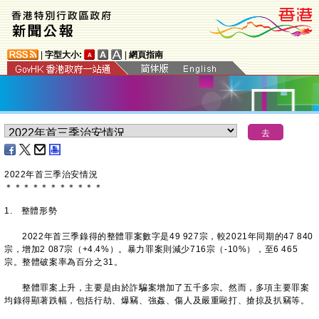
|
字型大小:
|
網頁指南
2022年首三季治安情況
＊
＊
＊
＊
＊
＊
＊
＊
＊
＊
＊
1. 整體形勢
2022年首三季錄得的整體罪案數字是49 927宗，較2021年同期的47 840
宗，增加2 087宗（+4.4%）。暴力罪案則減少716宗（-10%），至6 465
宗。整體破案率為百分之31。
整體罪案上升，主要是由於詐騙案增加了五千多宗。然而，多項主要罪案
均錄得顯著跌幅，包括行劫、爆竊、強姦、傷人及嚴重毆打、搶掠及扒竊等。