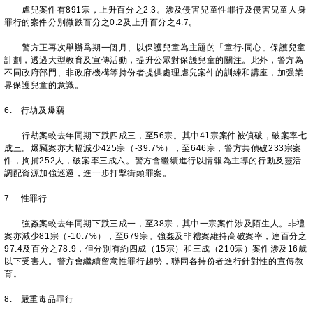
虐兒案件有891宗，上升百分之2.3。涉及侵害兒童性罪行及侵害兒童人身
罪行的案件分別微跌百分之0.2及上升百分之4.7。
警方正再次舉辦爲期一個月、以保護兒童為主題的「童行‧同心」保護兒童
計劃，透過大型教育及宣傳活動，提升公眾對保護兒童的關注。此外，警方為
不同政府部門、非政府機構等持份者提供處理虐兒案件的訓練和講座，加强業
界保護兒童的意識。
6. 行劫及爆竊
行劫案較去年同期下跌四成三，至56宗。其中41宗案件被偵破，破案率七
成三。爆竊案亦大幅減少425宗（-39.7%），至646宗，警方共偵破233宗案
件，拘捕252人，破案率三成六。警方會繼續進行以情報為主導的行動及靈活
調配資源加強巡邏，進一步打擊街頭罪案。
7. 性罪行
強姦案較去年同期下跌三成一，至38宗，其中一宗案件涉及陌生人。非禮
案亦減少81宗（-10.7%），至679宗。強姦及非禮案維持高破案率，達百分之
97.4及百分之78.9，但分別有約四成（15宗）和三成（210宗）案件涉及16歲
以下受害人。警方會繼續留意性罪行趨勢，聯同各持份者進行針對性的宣傳教
育。
8. 嚴重毒品罪行