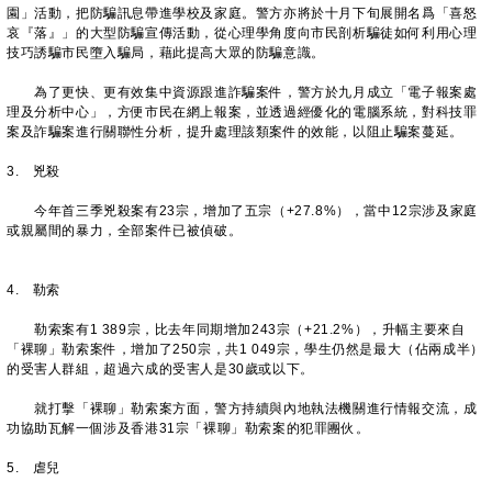
園」活動，把防騙訊息帶進學校及家庭。警方亦將於十月下旬展開名爲「喜怒
哀『落』」的大型防騙宣傳活動，從心理學角度向市民剖析騙徒如何利用心理
技巧誘騙市民墮入騙局，藉此提高大眾的防騙意識。
為了更快、更有效集中資源跟進詐騙案件，警方於九月成立「電子報案處
理及分析中心」，方便市民在網上報案，並透過經優化的電腦系統，對科技罪
案及詐騙案進行關聯性分析，提升處理該類案件的效能，以阻止騙案蔓延。
3. 兇殺
今年首三季兇殺案有23宗，增加了五宗（+27.8%），當中12宗涉及家庭
或親屬間的暴力，全部案件已被偵破。
4. 勒索
勒索案有1 389宗，比去年同期增加243宗（+21.2%），升幅主要來自
「裸聊」勒索案件，增加了250宗，共1 049宗，學生仍然是最大（佔兩成半）
的受害人群組，超過六成的受害人是30歲或以下。
就打擊「裸聊」勒索案方面，警方持續與內地執法機關進行情報交流，成
功協助瓦解一個涉及香港31宗「裸聊」勒索案的犯罪團伙。
5. 虐兒