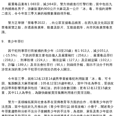
嚴重毒品案有1 083宗，減少84宗。警方持續進行打擊行動，當中包括九
月拘捕兩名男子，涉嫌販運約900公斤大麻花及一公斤「冰」毒，市值約港幣
二億元，令今年首三季大麻的檢獲數量錄得升幅。
警方正舉辦「禁毒季2022」，向公眾宣揚毒品禍害，在西九龍文化區設置
禁毒展覽之餘，亦透過推廣車、動畫及影片、互動遊戲等，向市民推廣禁毒意
識。
9. 青少年罪行
因干犯刑事罪行而被捕的青少年（10至20歲）有1 913人，減少351人
（-15.5%），下跌的罪案主要包括傷人及嚴重毆打（258人）、嚴重毒品罪行
（238人）、刑事毀壞（224人）、雜項盜竊（127人）及店鋪盜竊（102人）
等。詐騙（189人）及非法會社罪行（90人）則錄得升幅，顯示不法分子利用
涉世未深的青少年干犯罪行的情況仍然令人關注。
今年首三季，就有12名13至14歲男學童被毒犯利用販運「冰」毒、可卡
因、氯胺酮及大麻而被捕；105名12至16歲年輕人，當中78名為學生，受損友
的誤導和影響而參與包括「淋紅油」的非法收數活動；更有12名12至15歲女
童，其中11人為學生，為賺快錢被賣淫集團利用進行賣淫活動。
警方一直積極拓展與社會各界在宣傳教育等方面的合作，培養青少年的守
法意識，當中包括於九月推出的《青少年罪行誌·師長攻略》小冊子，闡述青少
年罪案趨勢和分析不法分子接觸青少年的手法等，為老師、家長及青少年提供