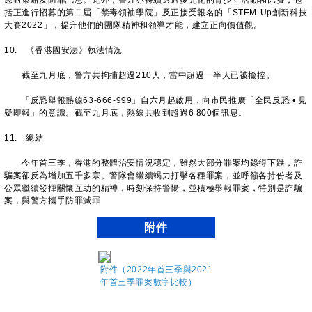
應對策略及防罪訊息。此外，警方亦持續透過多元化的青少年活動和比賽，包
括正進行招募的第二屆「禁毒領袖學院」及正接受報名的「STEM-Up創新科技
大賽2022」，提升他們的團隊精神和領導才能，建立正向價值觀。
10. 《香港國安法》執法情況
截至九月底，警方共拘捕超過210人，當中超過一半人已被檢控。
「反恐舉報熱線63-666-999」自六月起啟用，向市民推廣「全民反恐 • 見
疑即報」的意識。截至九月底，熱線共收到超過6 800個訊息。
11. 總結
今年首三季，香港的整體治安情況穩定，雖然大部分罪案均錄得下跌，詐
騙案卻反為增加五千多宗。警隊會繼續竭力打擊各種罪案，並呼籲各持份者及
公眾繼續發揮關懷互助的精神，時刻保持警愓，並積極舉報罪案，特別是詐騙
案，與警方攜手防罪滅罪
附件
附件（2022年首三季與2021
年首三季罪案數字比較）