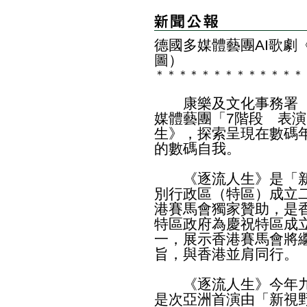
德國多媒體藝團AI歌劇
圖）
＊
＊
＊
＊
＊
＊
＊
＊
＊
＊
＊
＊
＊
康樂及文化事務署（
媒體藝團「7階段 表演
生》，探索呈現在數碼
的數碼自我。
《逐流人生》是「新
別行政區（特區）成立
港賽馬會獨家贊助，是
特區政府為慶祝特區成
一，展示香港賽馬會將
旨，與香港並肩同行。
《逐流人生》今年九
是次亞洲首演由「新視