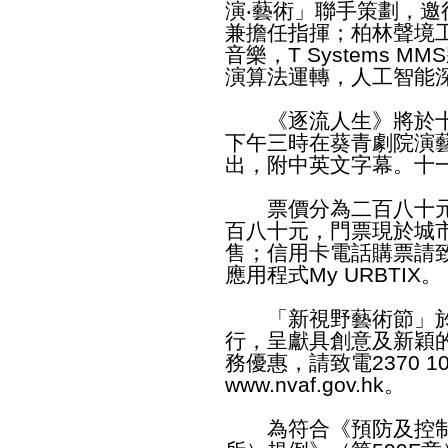
演‧藝術」聯手策劃，
兼擔任指揮；柏林聲境工作室k
音樂，T Systems 
演算法運轉，人工智能
《逐流人生》將於十
下午三時在葵青劇院演
出，附中英文字幕。十
票價分為二百八十元
百八十元，門票現於城
售；信用卡電話購票請致電
應用程式My URBTIX。
「新視野藝術節」於
行，呈獻具創意及新穎
務優惠，請致電2370 1
www.nvaf.gov.hk
。
為符合《預防及控制