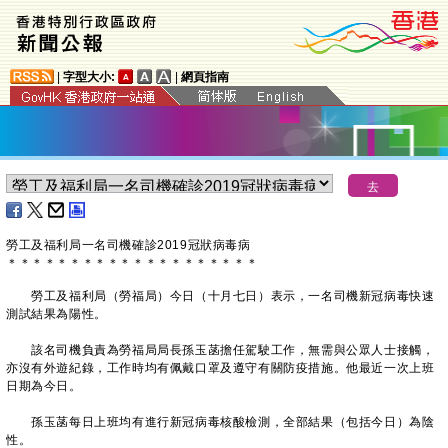
|
字型大小:
|
網頁指南
勞工及福利局一名司機確診2019冠狀病毒病
＊
＊
＊
＊
＊
＊
＊
＊
＊
＊
＊
＊
＊
＊
＊
＊
＊
＊
＊
＊
勞工及福利局（勞福局）今日（十月七日）表示，一名司機新冠病毒快速
測試結果為陽性。
該名司機負責為勞福局局長孫玉菡擔任駕駛工作，無需與公眾人士接觸，
亦沒有外遊紀錄，工作時均有佩戴口罩及遵守有關防疫措施。他最近一次上班
日期為今日。
孫玉菡每日上班均有進行新冠病毒核酸檢測，全部結果（包括今日）為陰
性。