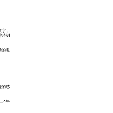
數字，
需時刻
染的退
能的感
二○年