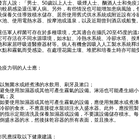
人說：「男士、50歲以上人士、吸煙人士、酗酒人士和免疫
均較易感染退伍軍人病。另外，有些情況也可能增加患病風險，
統保養欠佳導致積水儲存、居所使用舊式供水系統或附近設有冷
水池、使用電熱水器、按摩池或溫泉，以及近期曾到酒店或船隻
軍人桿菌可存在於多種環境，尤其適合在攝氏20至45度的溫
它可存活在不同水源環境，如水缸、冷熱水系統、冷卻水塔、按
池和家居呼吸道醫療器材等。病人有機會因吸入人工製水系統釋
水點和霧氣而受感染。在處理花園土壤、堆肥和培養土時亦可能
力弱的人士應：
以無菌水或經煮沸的水飲用、刷牙及漱口；
避免使用加濕器或其他可產生霧氣的設備。淋浴也可能產生細小
氣；及
如要使用加濕器或其他可產生霧氣的設備，應使用無菌水或煮沸
冷卻的食水，不應直接從水龍頭注水入盛水器。此外，應按照製
的指示定期清洗及保養加濕器或設備，不要讓設備儲存積水。每
倒盛水器的水，然後抹乾容器的所有表面，並且換水。
應採取以下健康建議：