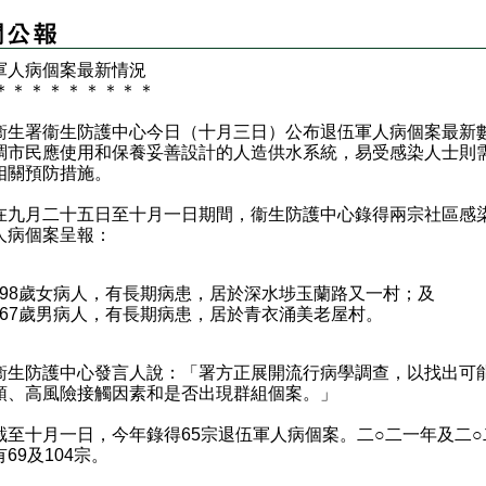
軍人病個案最新情況
＊
＊
＊
＊
＊
＊
＊
＊
＊
署衞生防護中心今日（十月三日）公布退伍軍人病個案最新
調市民應使用和保養妥善設計的人造供水系統，易受感染人士則
相關預防措施。
月二十五日至十月一日期間，衞生防護中心錄得兩宗社區感
人病個案呈報：
98歲女病人，有長期病患，居於深水埗玉蘭路又一村；及
67歲男病人，有長期病患，居於青衣涌美老屋村。
防護中心發言人說：「署方正展開流行病學調查，以找出可
頭、高風險接觸因素和是否出現群組個案。」
十月一日，今年錄得65宗退伍軍人病個案。二○二一年及二○
69及104宗。