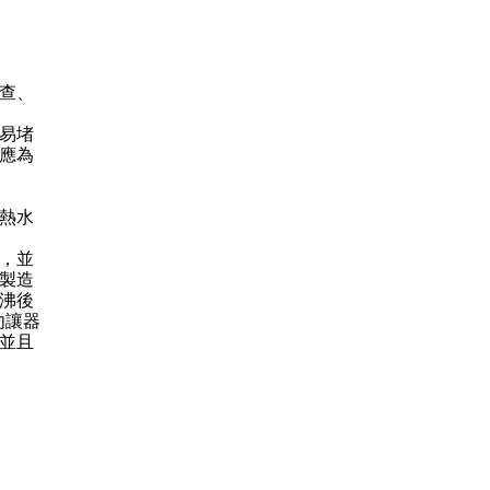
查、
易堵
應為
熱水
，並
製造
沸後
勿讓器
並且