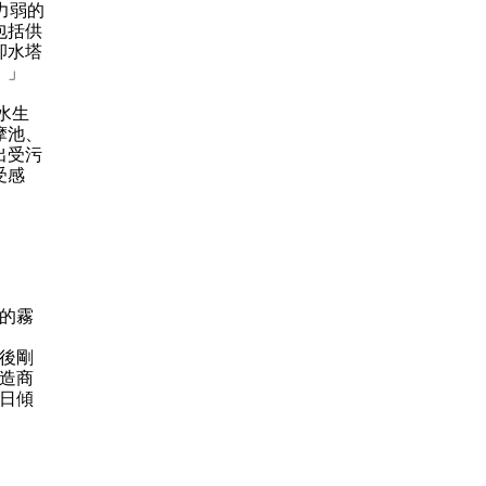
力弱的
包括供
卻水塔
。」
水生
摩池、
出受污
受感
的霧
後剛
造商
日傾