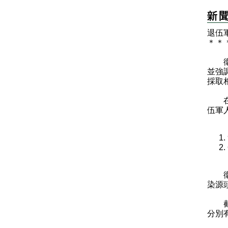
退伍
＊
＊
衞生
並強
採取
在九
伍軍
衞生
染源
截至
分別有