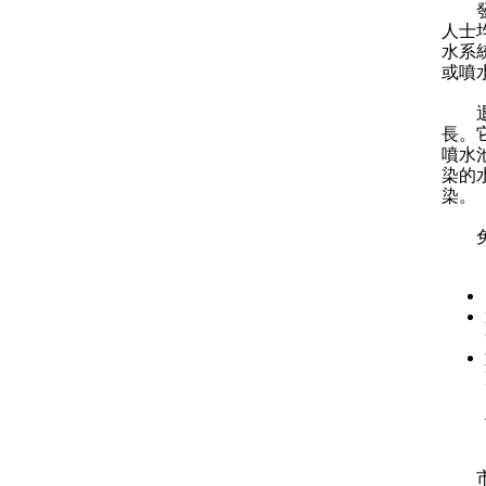
發言
人士
水系
或噴
退伍
長。
噴水
染的
染。
免疫
市民