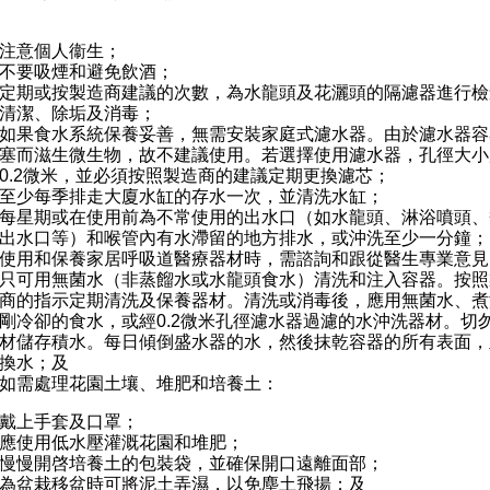
注意個人衞生；
不要吸煙和避免飲酒；
定期或按製造商建議的次數，為水龍頭及花灑頭的隔濾器進行檢
清潔、除垢及消毒；
如果食水系統保養妥善，無需安裝家庭式濾水器。由於濾水器容
塞而滋生微生物，故不建議使用。若選擇使用濾水器，孔徑大小
0.2微米，並必須按照製造商的建議定期更換濾芯；
至少每季排走大廈水缸的存水一次，並清洗水缸；
每星期或在使用前為不常使用的出水口（如水龍頭、淋浴噴頭、
出水口等）和喉管內有水滯留的地方排水，或沖洗至少一分鐘；
使用和保養家居呼吸道醫療器材時，需諮詢和跟從醫生專業意見
只可用無菌水（非蒸餾水或水龍頭食水）清洗和注入容器。按照
商的指示定期清洗及保養器材。清洗或消毒後，應用無菌水、煮
剛冷卻的食水，或經0.2微米孔徑濾水器過濾的水沖洗器材。切
材儲存積水。每日傾倒盛水器的水，然後抹乾容器的所有表面，
換水；及
如需處理花園土壤、堆肥和培養土：
戴上手套及口罩；
應使用低水壓灌溉花園和堆肥；
慢慢開啓培養土的包裝袋，並確保開口遠離面部；
為盆栽移盆時可將泥土弄濕，以免塵土飛揚；及