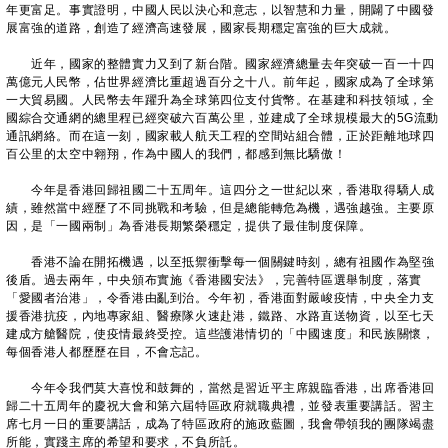
年更富足。事實證明，中國人民以決心和意志，以智慧和力量，開闢了中國發
展富強的道路，創造了經濟高速發展，國家長期穩定富強的巨大成就。
近年，國家的整體實力又到了新台階。國家經濟總量去年突破一百一十四
萬億元人民幣，佔世界經濟比重超過百分之十八。前年起，國家成為了全球第
一大貿易國。人民幣去年躍升為全球第四位支付貨幣。在基建和科技領域，全
國綜合交通網的總里程已經突破六百萬公里，並建成了全球規模最大的5G流動
通訊網絡。而在這一刻，國家載人航天工程的空間站組合體，正於距離地球四
百公里的太空中翱翔，作為中國人的我們，都感到無比驕傲！
今年是香港回歸祖國二十五周年。這四分之一世紀以來，香港取得驕人成
績，雖然當中經歷了不同挑戰和考驗，但是總能轉危為機，遇強越強。主要原
因，是「一國兩制」為香港長期繁榮穩定，提供了最佳制度保障。
香港不論在開拓機遇，以至抵禦衝擊每一個關鍵時刻，總有祖國作為堅強
後盾。過去兩年，中央頒布實施《香港國安法》，完善特區選舉制度，落實
「愛國者治港」，令香港由亂到治。今年初，香港面對嚴峻疫情，中央全力支
援香港抗疫，內地專家組、醫療隊火速赴港，鐵路、水路直送物資，以至七天
建成方艙醫院，使疫情最終受控。這些護港情切的「中國速度」和民族關懷，
每個香港人都歷歷在目，不會忘記。
今年令我們莫大喜悅和鼓舞的，當然是習近平主席親臨香港，出席香港回
歸二十五周年的慶祝大會和第六屆特區政府就職典禮，並發表重要講話。習主
席七月一日的重要講話，成為了特區政府的施政藍圖，我會帶領我的團隊竭盡
所能，實踐主席的希望和要求，不負所託。