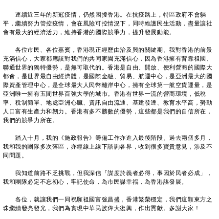
連續近三年的新冠疫情，仍然困擾香港。在抗疫路上，特區政府不會躺
平，繼續努力管控疫情，會在風險可控情況下，同時維護民生活動，盡量讓社
會有最大的經濟活力，維持香港的國際競爭力，提升發展動能。
各位市民、各位嘉賓，香港現正經歷由治及興的關鍵期。我對香港的前景
充滿信心，大家都應該對我們的共同家園充滿信心，因為香港擁有背靠祖國、
聯通世界的獨特優勢，是無可取代的。香港是自由、開放、便利營商的國際大
都會，是世界最自由經濟體，是國際金融、貿易、航運中心，是亞洲最大的國
際資產管理中心，是全球最大人民幣離岸中心，擁有全球第一航空貨運量，是
亞洲唯一擁有五間世界百強大學的城市。香港有世界一流的營商環境，低稅
率、稅制簡單、地處亞洲心臟、資訊自由流通、基建發達、教育水平高，勞動
人口富有生產力和韌力。香港有多不勝數的優勢，這些都是我們的自信所在，
我們的競爭力所在。
踏入十月，我的《施政報告》籌備工作亦進入最後階段。過去兩個多月，
我和我的團隊多次落區，亦經線上線下諮詢各界，收到很多寶貴意見，涉及不
同問題。
我知道前路不乏挑戰，但我深信「謀度於義者必得，事因於民者必成」，
我和團隊必定不忘初心，牢記使命，為市民謀幸福，為香港謀發展。
各位，就讓我們一同祝願祖國富強昌盛，香港繁榮穩定，我們這顆東方之
珠繼續發亮發光，我們為實現中華民族偉大復興，作出貢獻。多謝大家！