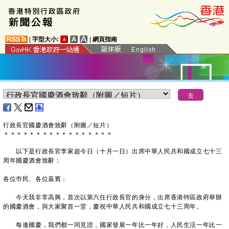
|
字型大小:
|
網頁指南
行政長官國慶酒會致辭（附圖／短片）
＊
＊
＊
＊
＊
＊
＊
＊
＊
＊
＊
＊
＊
＊
＊
＊
＊
以下是行政長官李家超今日（十月一日）出席中華人民共和國成立七十三
周年國慶酒會致辭：
各位巿民、各位嘉賓：
​今天我非常高興，首次以第六任行政長官的身分，出席香港特區政府舉辦
的國慶酒會，與大家聚首一堂，慶祝中華人民共和國成立七十三周年。
每逢國慶，我們都一同見證，國家發展一年比一年好，人民生活一年比一