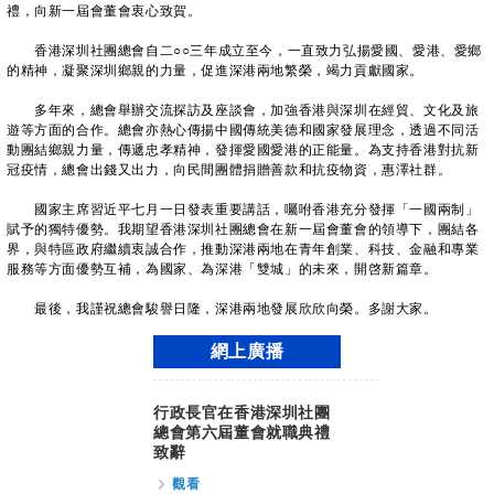
禮，向新一屆會董會衷心致賀。
香港深圳社團總會自二○○三年成立至今，一直致力弘揚愛國、愛港、愛鄉
的精神，凝聚深圳鄉親的力量，促進深港兩地繁榮，竭力貢獻國家。
多年來，總會舉辦交流探訪及座談會，加強香港與深圳在經貿、文化及旅
遊等方面的合作。總會亦熱心傳揚中國傳統美德和國家發展理念，透過不同活
動團結鄉親力量，傳遞忠孝精神，發揮愛國愛港的正能量。為支持香港對抗新
冠疫情，總會出錢又出力，向民間團體捐贈善款和抗疫物資，惠澤社群。
國家主席習近平七月一日發表重要講話，囑咐香港充分發揮「一國兩制」
賦予的獨特優勢。我期望香港深圳社團總會在新一屆會董會的領導下，團結各
界，與特區政府繼續衷誠合作，推動深港兩地在青年創業、科技、金融和專業
服務等方面優勢互補，為國家、為深港「雙城」的未來，開啓新篇章。
最後，我謹祝總會駿譽日隆，深港兩地發展欣欣向榮。多謝大家。
網上廣播
行政長官在香港深圳社團
總會第六屆董會就職典禮
致辭
觀看