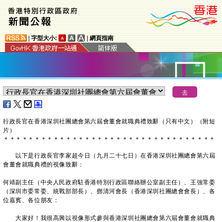
|
字型大小:
|
網頁指南
行政長官在香港深圳社團總會第六屆會董會就職典禮致辭（只有中文）（附短
片）
＊
＊
＊
＊
＊
＊
＊
＊
＊
＊
＊
＊
＊
＊
＊
＊
＊
＊
＊
＊
＊
＊
＊
＊
＊
＊
＊
＊
＊
＊
＊
＊
＊
＊
​以下是行政長官李家超今日（九月二十七日）在香港深圳社團總會第六屆
會董會就職典禮的視像致辭：
何靖副主任（中央人民政府駐香港特別行政區聯絡辦公室副主任）、王強常委
（深圳市委常委、統戰部部長）、鄧清河會長（香港深圳社團總會會長）、各
位嘉賓、各位朋友：
大家好！我很高興以視像形式參與香港深圳社團總會第六屆會董會就職典