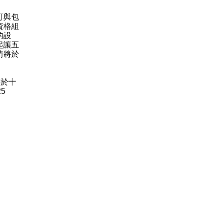
可與包
資格組
的設
起讓五
情將於
於十
5