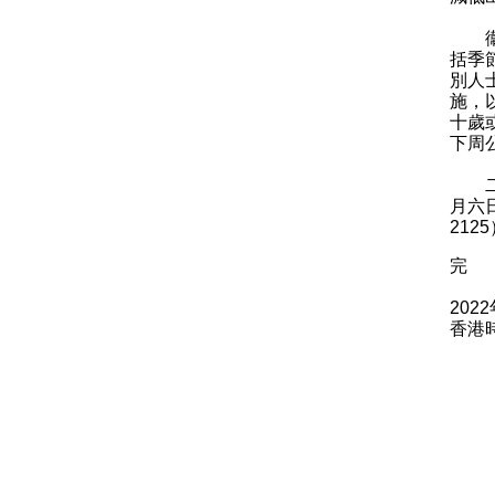
衞生
括季
別人
施，
十歲
下周
二○
月六
212
完
202
香港時