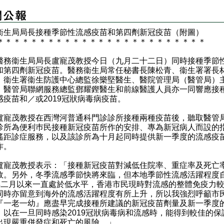
衞生局局長接種季節性流感疫苗和第四劑新冠疫苗（附圖）
＊
＊
＊
＊
＊
＊
＊
＊
＊
＊
＊
＊
＊
＊
＊
＊
＊
＊
＊
＊
＊
＊
＊
＊
＊
衞生局局長盧寵茂教授今日（九月二十二日）同時接種季節
和第四劑新冠疫苗。醫務衞生局常任秘書長陳松青、衞生署署長
、衞生署衞生防護中心總監徐樂堅醫生、醫院管理局（醫管局）
、醫管局聯網服務總監鄧耀鏗醫生和前線醫護人員亦一同響應接
感疫苗和／或2019冠狀病毒病疫苗。
茂教授在西灣河普通科門診診所接種兩種疫苗後，聽取醫管
診所為便利巿民接種新冠疫苗所作的安排、專為新冠病人而設的
遙距診症服務，以及該診所為十月起同時提供新一季度的流感疫
作。
茂教授表示：「接種新冠疫苗對減低住院率、重症率及死亡
效。另外，冬季流感季節快將來臨，但本地季節性流感活躍程度
年二月以來一直處於低水平，香港市民現時對流感的整體免疫力
同時亦留意到海外的流感活躍程度有所上升，所以我強烈呼籲市
『一老一幼』應盡早完成接種所建議的新冠疫苗劑量及新一季度
，以在一旦同時感染2019冠狀病毒病和流感時，能得到較佳的保
出現嚴重併發症和死亡的風險。」