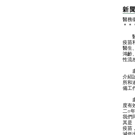
醫務
＊
＊
醫務
疫苗
醫生
鴻齡
性流
盧寵
介紹
所和
備工
盧寵
度有
二○
我們
其是
疫苗
減低