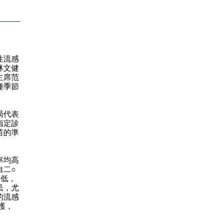
性流感
林文健
主席范
種季節
局代表
指定診
苗的準
率均高
自二○
較低，
民，尤
的流感
護，