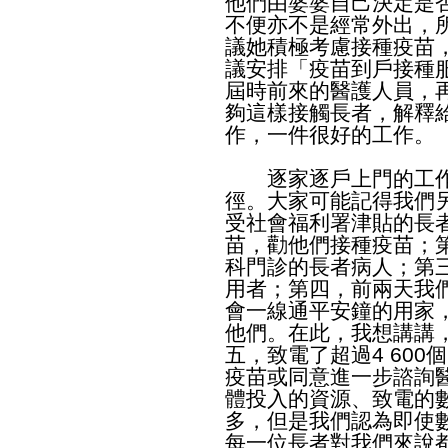
他們由婆婆自己決定是
不便亦不是經常外出，
議她積極考慮接種疫苗
議安排「疫苗到戶接種
屆時前來的醫護人員，
夠這樣接觸長者，解釋
作，一件很好的工作。
逐家逐戶上門的工作
徑。大家可能記得我們
受社會福利署津貼的長
苗，勸他們接種疫苗；
科門診的長者病人；第
用者；第四，前兩天我
會一線通平安鐘的用家
他們。在此，我想講講
五，致電了超過4 600
疫苗或同意進一步諮詢
體投入的資源、致電的
多，但是我們認為即使
每一位長者對我們來說