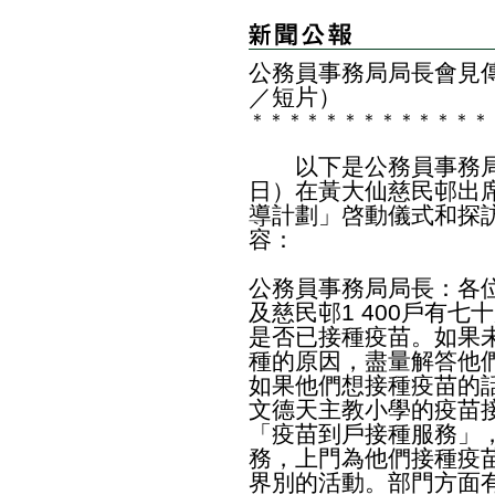
​公務員事務局局長會見
／短片）
＊
＊
＊
＊
＊
＊
＊
＊
＊
＊
＊
＊
＊
以下是公務員事務局
日）在黃大仙慈民邨出
導計劃」啓動儀式和探
容：
公務員事務局局長：各
及慈民邨1 400戶有
是否已接種疫苗。如果
種的原因，盡量解答他
如果他們想接種疫苗的
文德天主教小學的疫苗
「疫苗到戶接種服務」
務，上門為他們接種疫
界別的活動。部門方面