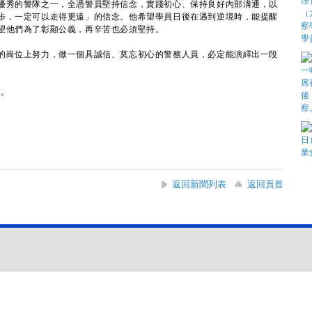
秀的警隊之一，全憑警員堅持信念，實踐初心、保持良好內部溝通，以
步，一定可以走得更遠」的信念。他希望學員日後在遇到逆境時，能提醒
望他們為了彰顯公義，再辛苦也必須堅持。
崗位上努力，做一個具誠信、莫忘初心的警務人員，必定能演繹出一段
。
業。
返回新聞列表
返回頁首