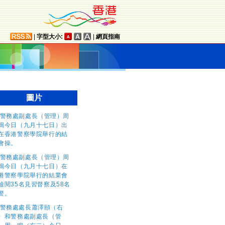
|
字型大小:
|
網頁指南
圖片