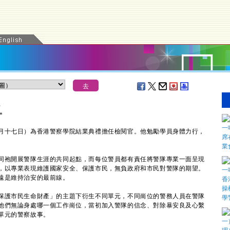
）
＊
十七日）為香港警察學院結業典禮擔任檢閱官。他勉勵學員身體力行，
。
袍開展警隊生涯的共同起點，而每位警員都有責任將警隊專業一面呈現
，以專業表現維護國家安全、保護市民，無負政府和市民對警隊的期望。
遠是維持治安的最前線。
護市民生命財產」的主題下衍生不同單元，不同崗位的警務人員在警隊
他們無論身處哪一個工作崗位，當初加入警隊的信念、對除暴安良及心繫
單元的警察故事。