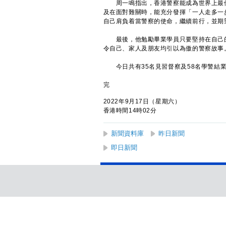
周一鳴指出，香港警察能成為世界上最優
及在面對難關時，能充分發揮「一人走多一
自己肩負着當警察的使命，繼續前行，並期
最後，他勉勵畢業學員只要堅持在自己的
令自己、家人及朋友均引以為傲的警察故事
今日共有35名見習督察及58名學警結
完
2022年9月17日（星期六）
香港時間14時02分
新聞資料庫
昨日新聞
即日新聞