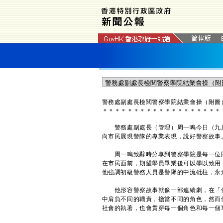
警務處副處長檢閱警察學院結業會操（附圖
＊
＊
＊
＊
＊
＊
＊
＊
＊
＊
＊
＊
＊
＊
＊
＊
＊
＊
＊
警務處副處長（管理）周一鳴今日（九月
向市民展現警隊的專業表現，說好警察故事
周一鳴致辭時分享到警察學院是每一位同
在市民面前，期望學員畢業後可以學以致用
他強調初級警務人員是警隊的中流砥柱，永
他形容警察故事就像一部連續劇，在「保
中肩負不同的職責，擔當不同的角色，然而
社會的執著，也會貫穿每一個角色和每一個