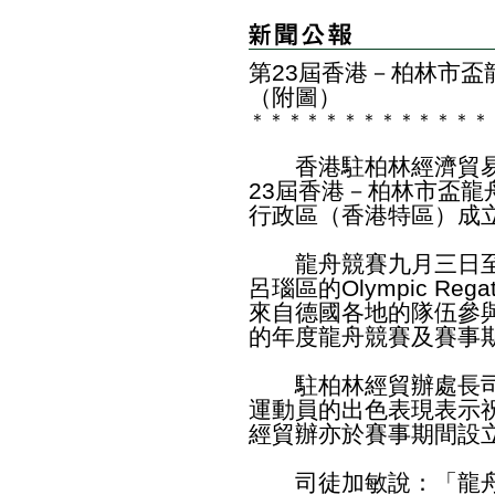
第23屆香港－柏林市盃
（附圖）
＊
＊
＊
＊
＊
＊
＊
＊
＊
＊
＊
＊
＊
香港駐柏林經濟貿易
23屆香港－柏林市盃
行政區（香港特區）成立
龍舟競賽九月三日至
呂瑙區的Olympic Reg
來自德國各地的隊伍參
的年度龍舟競賽及賽事
駐柏林經貿辦處長司
運動員的出色表現表示
經貿辦亦於賽事期間設
司徒加敏說：「龍舟