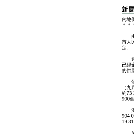
內地
＊
＊
由運
市人
定。
運輸
已經
的供
發言
（九
約73
900
深圳
904
19 
另一