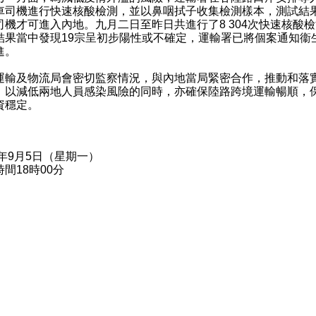
車司機進行快速核酸檢測，並以鼻咽拭子收集檢測樣本，測試結
司機才可進入內地。九月二日至昨日共進行了8 304次快速核酸
結果當中發現19宗呈初步陽性或不確定，運輸署已將個案通知衞
進。
及物流局會密切監察情況，與內地當局緊密合作，推動和落
，以減低兩地人員感染風險的同時，亦確保陸路跨境運輸暢順，
資穩定。
2年9月5日（星期一）
間18時00分