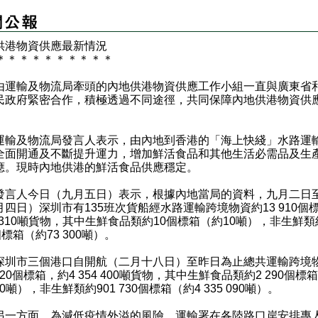
供港物資供應最新情況
＊
＊
＊
＊
＊
＊
＊
＊
＊
＊
輸及物流局牽頭的內地供港物資供應工作小組一直與廣東省
民政府緊密合作，積極透過不同途徑，共同保障內地供港物資供
及物流局發言人表示，由內地到香港的「海上快綫」水路運
全面開通及不斷提升運力，增加鮮活食品和其他生活必需品及生
應。現時內地供港的鮮活食品供應穩定。
人今日（九月五日）表示，根據內地當局的資料，九月二日
月四日）深圳市有135班次貨船經水路運輸跨境物資約13 910個
 310噸貨物，其中生鮮食品類約10個標箱（約10噸），非生鮮類
個標箱（約73 300噸）。
市三個港口自開航（二月十八日）至昨日為止總共運輸跨境
 020個標箱，約4 354 400噸貨物，其中生鮮食品類約2 290個標
310噸），非生鮮類約901 730個標箱（約4 335 090噸）。
方面，為減低疫情外溢的風險，運輸署在各陸路口岸安排專