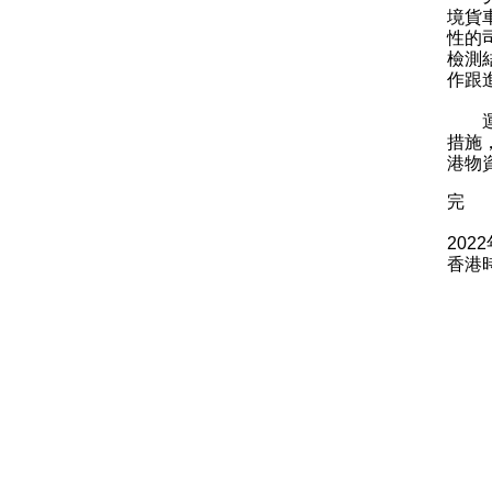
境貨
性的
檢測
作跟
運輸
措施
港物
完
202
香港時