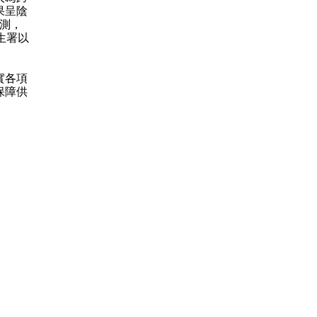
果呈陰
檢測，
生署以
實各項
保障供