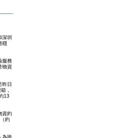
和深圳
應穩
輸服務
產物資
至昨日
標箱，
約13
物資約
箱（約
人為跨