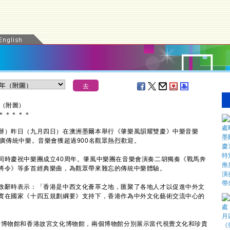
年（附圖）
＊
＊
＊
＊
＊
）昨日（九月四日）在澳洲墨爾本舉行《肇樂風韻耀雙慶》中樂音樂
廣傳統中樂。音樂會獲超過900名觀眾熱烈歡迎。
時慶祝中樂團成立40周年。肇風中樂團在音樂會演奏二胡獨奏《戰馬奔
將令》等多首經典樂曲，為觀眾帶來難忘的傳統中樂體驗。
辭時表示：「香港是中西文化薈萃之地，匯聚了各地人才以促進中外文
實在國家《十四五規劃綱要》支持下，香港作為中外文化藝術交流中心的
博物館和香港故宮文化博物館，兩個博物館分別展示當代視覺文化和珍貴