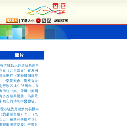
|
字型大小:
|
網頁指南
圖片