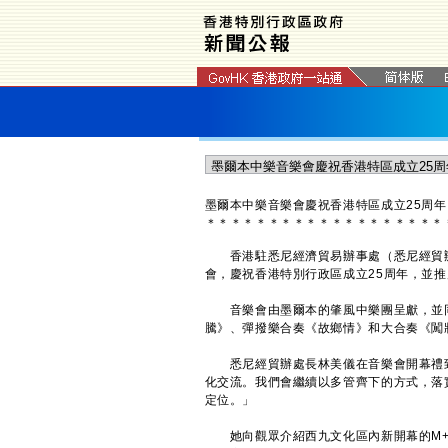
墨爾本中樂音樂會慶祝香港特區成立25周
＊
＊
＊
＊
＊
＊
＊
＊
＊
＊
＊
＊
＊
＊
＊
＊
＊
＊
＊
香港駐悉尼經濟貿易辦事處（悉尼經貿辦
會，慶祝香港特別行政區成立25周年，並推
音樂會由墨爾本的肇風中樂團呈獻，並同
騰》、彈撥樂合奏《故鄉情》和大合奏《闖
悉尼經貿辦處長林美儀在音樂會開幕禮致
化交流。我們會繼續以多管齊下的方式，落
定位。」
她向觀眾介紹西九文化區內新開幕的M+