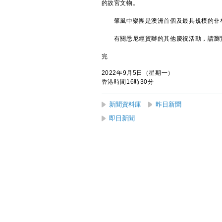
的故宮文物。
肇風中樂團是澳洲首個及最具規模的非牟
有關悉尼經貿辦的其他慶祝活動，請瀏
完
2022年9月5日（星期一）
香港時間16時30分
新聞資料庫
昨日新聞
即日新聞