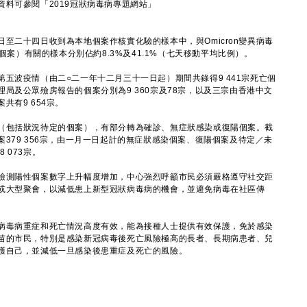
可參閱「2019冠狀病毒病專題網站」
二十四日收到為本地個案作核實化驗的樣本中，與Omicron變異病毒
包括懷疑個案）有關的樣本分別佔約8.3%及41.1%（七天移動平均比例）。
波疫情（由二○二一年十二月三十一日起）期間共錄得9 441宗死亡個
局及公眾殮房報告的個案分別為9 360宗及78宗，以及三宗由香港中文
共有9 654宗。
包括狀況待定的個案），有部分轉為確診、無症狀感染或復陽個案。截
379 356宗，由一月一日起計的無症狀感染個案、復陽個案及待定／未
8 073宗。
測陽性個案數字上升幅度增加，中心強烈呼籲市民必須嚴格遵守社交距
或大型聚會，以減低患上新型冠狀病毒病的機會，並避免病毒在社區傳
毒病重症和死亡情況高度有效，能為接種人士提供有效保護，免於感染
苗的市民，特別是感染新冠病毒後死亡風險極高的長者、長期病患者、兒
護自己，並減低一旦感染後患重症及死亡的風險。