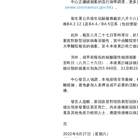
中心正繼續個案的流行病學調查，更多資料
（
www.coronavirus.gov.hk
）。
衞生署公共衞生化驗服務處於八月十八日至
株BA.2.12.1及BA.4／BA.5亞系（
此外，截至八月二十七日零時零分，於第五
案曾對新型冠狀病毒呈陽性，當中由醫院管理
大學醫院報告的個案。至今本港累計死亡個案
另外，就早前報告的核酸陽性檢測個案（
至昨日（八月二十六日），本港累計確診個案
能分類的個案分別為255 990宗、31宗和23
中心發言人強調，本地疫情非常嚴峻，檢
離措施，避免參加人多擠迫或不必要的活動
播。
發言人提醒，新冠疫苗對預防新型冠狀病
後出現併發重症甚至死亡。尚未接種新冠疫
童及其他免疫力較弱人士，應盡快接種以保
完
2022年8月27日（星期六）