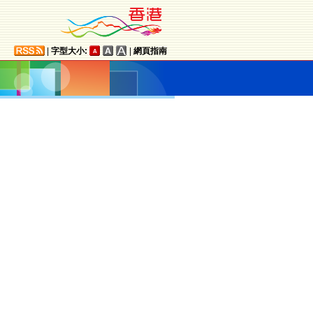
|
字型大小:
|
網頁指南