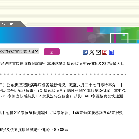
409宗經核實快速抗原測試陽性本地感染新型冠狀病毒病個案及232宗輸入個
＊
＊
＊
＊
＊
＊
＊
＊
＊
＊
＊
＊
＊
＊
＊
＊
＊
＊
＊
＊
＊
＊
＊
＊
＊
＊
＊
＊
＊
＊
＊
＊
＊
）公布新型冠狀病毒病個案最新情況。截至八月二十七日零時零分，中
急性呼吸綜合症冠狀病毒2（新型冠狀病毒）陽性檢測的本地感染個案，當中包
、728宗無症狀感染及185宗狀況待定個案）以及6 409宗經核實的快速測
包括210宗核酸檢測陽性（14宗確診、148宗無症狀感染及48宗狀況
宗及快速抗原測試陽性個案628 788宗。