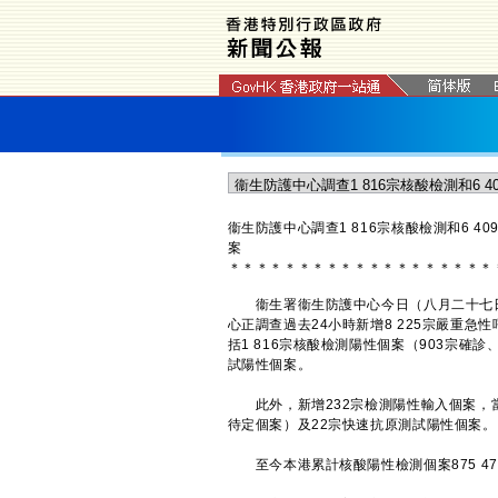
衞生防護中心調查1 816宗核酸檢測和6 
案
＊
＊
＊
＊
＊
＊
＊
＊
＊
＊
＊
＊
＊
＊
＊
＊
＊
＊
＊
衞生署衞生防護中心今日（八月二十七日
心正調查過去24小時新增8 225宗嚴重
括1 816宗核酸檢測陽性個案（903宗確診
試陽性個案。
此外，新增232宗檢測陽性輸入個案，當中
待定個案）及22宗快速抗原測試陽性個案。
至今本港累計核酸陽性檢測個案875 476