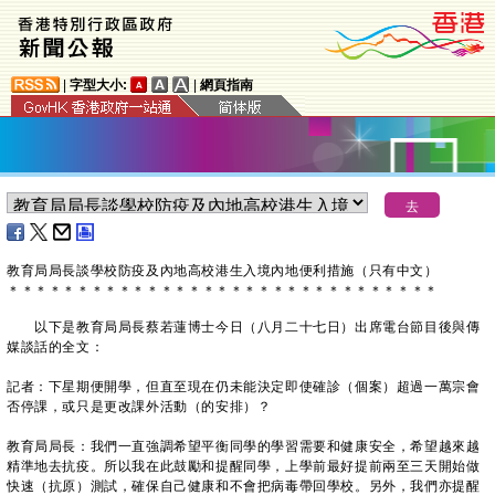
|
字型大小:
|
網頁指南
​教育局局長談學校防疫及內地高校港生入境內地便利措施（只有中文）
＊
＊
＊
＊
＊
＊
＊
＊
＊
＊
＊
＊
＊
＊
＊
＊
＊
＊
＊
＊
＊
＊
＊
＊
＊
＊
＊
＊
＊
＊
＊
以下是教育局局長蔡若蓮博士今日（八月二十七日）出席電台節目後與傳
媒談話的全文：
記者：下星期便開學，但直至現在仍未能決定即使確診（個案）超過一萬宗會
否停課，或只是更改課外活動（的安排）？
教育局局長：我們一直強調希望平衡同學的學習需要和健康安全，希望越來越
精準地去抗疫。所以我在此鼓勵和提醒同學，上學前最好提前兩至三天開始做
快速（抗原）測試，確保自己健康和不會把病毒帶回學校。另外，我們亦提醒