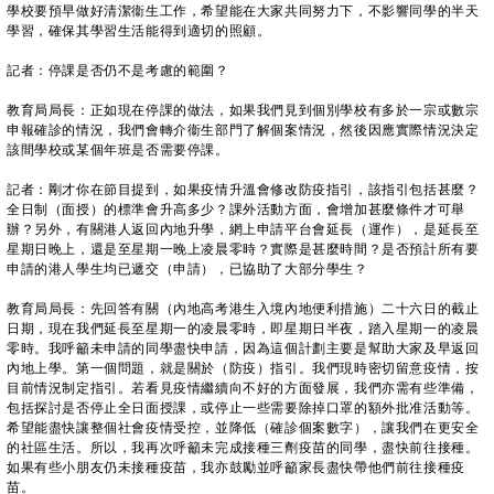
學校要預早做好清潔衞生工作，希望能在大家共同努力下，不影響同學的半天
學習，確保其學習生活能得到適切的照顧。
記者：停課是否仍不是考慮的範圍？
教育局局長：正如現在停課的做法，如果我們見到個別學校有多於一宗或數宗
申報確診的情況，我們會轉介衞生部門了解個案情況，然後因應實際情況決定
該間學校或某個年班是否需要停課。
記者：剛才你在節目提到，如果疫情升溫會修改防疫指引，該指引包括甚麼？
全日制（面授）的標準會升高多少？課外活動方面，會增加甚麼條件才可舉
辦？另外，有關港人返回內地升學，網上申請平台會延長（運作），是延長至
星期日晚上，還是至星期一晚上凌晨零時？實際是甚麼時間？是否預計所有要
申請的港人學生均已遞交（申請），已協助了大部分學生？
教育局局長：先回答有關（內地高考港生入境內地便利措施）二十六日的截止
日期，現在我們延長至星期一的凌晨零時，即星期日半夜，踏入星期一的凌晨
零時。我呼籲未申請的同學盡快申請，因為這個計劃主要是幫助大家及早返回
內地上學。第一個問題，就是關於（防疫）指引。我們現時密切留意疫情，按
目前情況制定指引。若看見疫情繼續向不好的方面發展，我們亦需有些準備，
包括探討是否停止全日面授課，或停止一些需要除掉口罩的額外批准活動等。
希望能盡快讓整個社會疫情受控，並降低（確診個案數字），讓我們在更安全
的社區生活。所以，我再次呼籲未完成接種三劑疫苗的同學，盡快前往接種。
如果有些小朋友仍未接種疫苗，我亦鼓勵並呼籲家長盡快帶他們前往接種疫
苗。