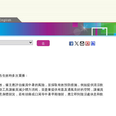
告生效時多次重播：
，僱主應評估僱員中暑的風險，並採取有效預防措施，例如提供清涼飲
助工具讓僱員減少體力消耗，並盡量提供有蓋及通風良好的空間，讓僱員
意身體狀況，若有頭痛或口渴等中暑早期徵狀，應立即到陰涼處休息和飲