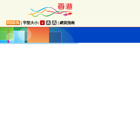
|
字型大小:
|
網頁指南