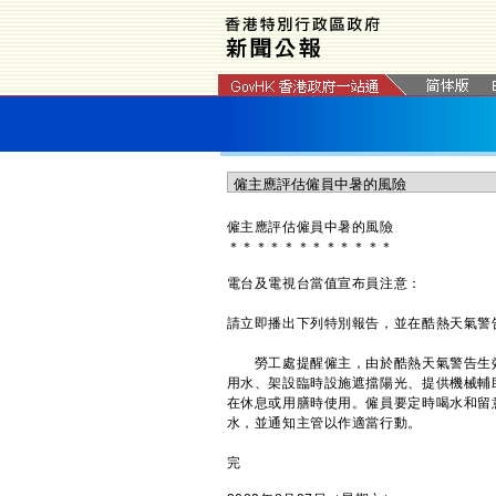
僱主應評估僱員中暑的風險
＊
＊
＊
＊
＊
＊
＊
＊
＊
＊
＊
＊
電台及電視台當值宣布員注意：
請立即播出下列特別報告，並在酷熱天氣警
勞工處提醒僱主，由於酷熱天氣警告生效
用水、架設臨時設施遮擋陽光、提供機械輔
在休息或用膳時使用。僱員要定時喝水和留
水，並通知主管以作適當行動。
完