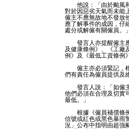
他說：「由於颱風和
對於因惡劣天氣而未能
僱主不應無故地不發放
應了解事件的成因，仔
處分或解僱有關僱員。
發言人亦提醒僱主應
及健康條例》、《工廠
例》及《最低工資條例
僱主亦必須緊記，根
們有責任為僱員提供及
發言人說：「如僱主
他們必須在合理及切實
最低。」
根據《僱員補償條例
信號或紅色或黑色暴雨
況」公布中指明由超強