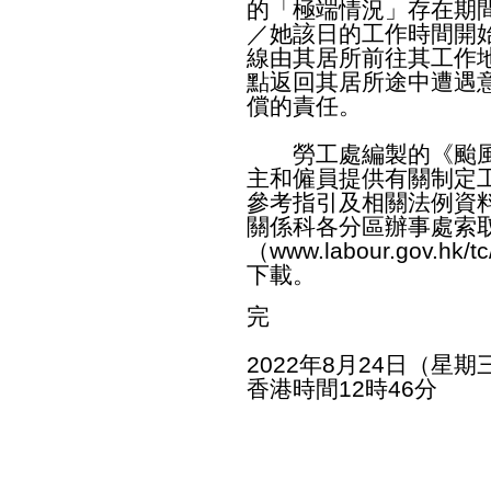
的「極端情況」存在期
／她該日的工作時間開
線由其居所前往其工作
點返回其居所途中遭遇
償的責任。
勞工處編製的《颱風
主和僱員提供有關制定
參考指引及相關法例資
關係科各分區辦事處索
（
www.labour.gov.hk/tc
下載。
完
2022年8月24日（星期
香港時間12時46分