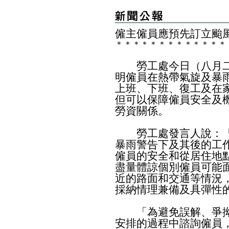
僱主僱員應預先訂立颱
＊
＊
＊
＊
＊
＊
＊
＊
＊
＊
＊
＊
＊
勞工處今日（八月二
明僱員在熱帶氣旋及暴
上班、下班、復工及在
但可以保障僱員安全及
勞資關係。
勞工處發言人說：「
暴雨警告下及其後的工
僱員的安全和從居住地
盡量體諒個別僱員可能
近的路面和交通等情況
採納情理兼備及具彈性
「為避免誤解、爭拗
安排的過程中諮詢僱員