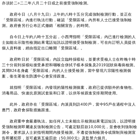
亦須於二○二二年八月二十日或之前接受強制檢測。
政府今日（八月十九日）上午約八時十五分完成強制檢測行動，並正在
「受限區域」內進行執法行動，確認「受限區域」內所有人士已接受強制檢
測。政府會另行公布正式撤銷「相關宣告」的時間。
自今日上午約八時十五分起，小西灣指明「受限區域」內已進行檢測的人
士如能出示陰性檢測結果電話短訊以證明接受強制檢測，可在向訂明人員提供
個人資料後，經由指定出口離開「受限區域」。
政府昨日於「受限區域」內設立臨時採樣站，並要求受檢人士在昨晚十時
三十分前到採樣站接受鼻腔和咽喉合併拭子樣本採集及2019冠狀病毒病檢測。
其間824名身處「受限區域」內的人士接受檢測，當中發現六宗陽性檢測個
案，衞生署衞生防護中心會安排跟進。
就指明「受限區域」內發現的陽性檢測個案，政府已提供額外的食物包、
消毒用品、快速抗原測試套裝和口罩，以供等候跟進安排期間使用。
此外，政府亦在「受限區域」內派員到訪400戶，當中95戶在過程中沒人
應門，政府會採取措施跟進。
政府重申會嚴肅執法。如任何人士未能出示檢測結果電話短訊，以證明接
受強制檢測即屬違反強制檢測公告，可處定額罰款10,000元，並會收到強制檢
測令，要求該人士於指明期間內接受檢測。不遵從強制檢測令或限制與檢測宣
告即屬犯罪，並可處第五級罰款（50,000元）及監禁六個月。