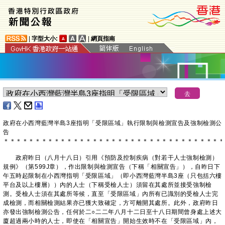
|
字型大小:
|
網頁指南
政府在小西灣藍灣半島3座指明「受限區域」執行限制與檢測宣告及強制檢測公
告
＊
＊
＊
＊
＊
＊
＊
＊
＊
＊
＊
＊
＊
＊
＊
＊
＊
＊
＊
＊
＊
＊
＊
＊
＊
＊
＊
＊
＊
＊
＊
＊
＊
＊
＊
政府昨日（八月十八日）引用《預防及控制疾病（對若干人士強制檢測）
規例》（第599J章），作出限制與檢測宣告（下稱「相關宣告」），自昨日下
午五時起限制在小西灣指明「受限區域」（即小西灣藍灣半島3座（只包括六樓
平台及以上樓層））內的人士（下稱受檢人士）須留在其處所並接受強制檢
測。受檢人士須在其處所等候，直至「受限區域」內所有已識別的受檢人士完
成檢測，而相關檢測結果亦已獲大致確定，方可離開其處所。此外，政府昨日
亦發出強制檢測公告，任何於二○二二年八月十二日至十八日期間曾身處上述大
廈超過兩小時的人士，即使在「相關宣告」開始生效時不在「受限區域」內，