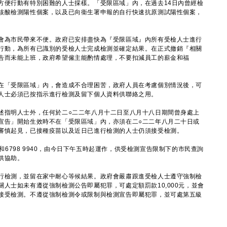
方便行動有特別困難的人士採樣。「受限區域」內，在過去14日內曾經檢
核酸檢測陽性個案，以及已向衞生署申報的自行快速抗原測試陽性個案，
為市民帶來不便。政府已安排盡快為『受限區域』內所有受檢人士進行
行動，為所有已識別的受檢人士完成檢測並確定結果。在正式撤銷『相關
告而未能上班，政府希望僱主能酌情處理，不要扣減員工的薪金和福
「受限區域」內，會造成不合理困苦，政府人員在考慮個別情況後，可
人士必須已按指示進行檢測及留下個人資料供聯絡之用。
指明人士外，任何於二○二二年八月十二日至八月十八日期間曾身處上
宣告」開始生效時不在「受限區域」內，亦須在二○二二年八月二十日或
審慎起見，已接種疫苗以及近日已進行檢測的人士仍須接受檢測。
和6798 9940，由今日下午五時起運作，供受檢測宣告限制下的市民查詢
供協助。
檢測，並留在家中耐心等候結果。政府會嚴肅跟進受檢人士遵守強制檢
人士如未有遵從強制檢測公告即屬犯罪，可處定額罰款10,000元，並會
接受檢測。不遵從強制檢測令或限制與檢測宣告即屬犯罪，並可處第五級