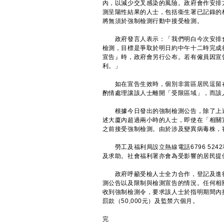
內，以減少交叉感染的風險。政府會作安排
測呈陽性結果的人士，包括衞生署已記錄的
將無須於強制檢測行動中接受檢測。
政府發言人表示：「我們明白今次安排會
檢測，目標是爭取於明日約中午十二時完成
宣告』時，政府會另行公布。若有僱員因宣
利。」
如在宣告生效時，個別非當區居民逗留在
酌情處理讓該人士離開「受限區域」，而該
根據今日發出的強制檢測公告，除了上述
述大廈內超過兩小時的人士，即使在「相關
之前接受強制檢測。由於涉及變異病毒株，
勞工及福利局設立熱線電話6796 5242
及求助。社會福利署亦會為受影響的居民提
政府呼籲受檢人士全力合作，登記及進行
測公告以及限制與檢測宣告的情況。任何相關
收到強制檢測令，要求該人士於指明期間內
罰款（50,000元）及監禁六個月。
完