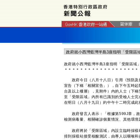
​政府就小西灣藍灣半島3座指明「受限區域
＊
＊
＊
＊
＊
＊
＊
＊
＊
＊
＊
＊
＊
＊
＊
＊
＊
＊
＊
​政府今日（八月十八日）引用《預防及控
宣告（下稱「相關宣告」），自下午五時起
台及以上樓層），見附件）內的人士（下稱
至「受限區域」內所有已識別的受檢人士完
在明日（八月十九日）約中午十二時完成此
政府發言人表示：「根據第599J章，政
檢測病毒量、相關確診個案情況、其他環境
政府將於「受限區域」內設立臨時採樣站
排到採樣站接受核酸測試，由專人以咽喉和