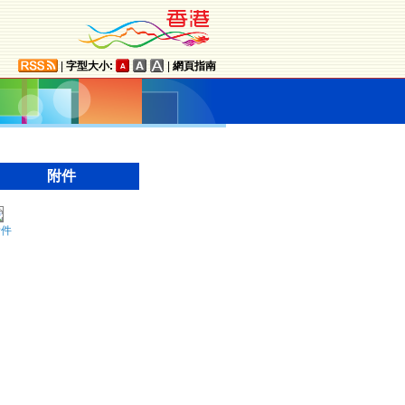
|
字型大小:
|
網頁指南
附件
附件