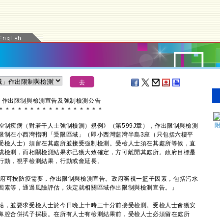
」作出限制與檢測宣告及強制檢測公告
＊
＊
＊
＊
＊
＊
＊
＊
＊
＊
＊
＊
＊
＊
＊
＊
＊
制疾病（對若干人士強制檢測）規例》（第599J章），作出限制與檢測
限制在小西灣指明「受限區域」（即小西灣藍灣半島3座（只包括六樓平
受檢人士）須留在其處所並接受強制檢測。受檢人士須在其處所等候，直
成檢測，而相關檢測結果亦已獲大致確定，方可離開其處所。政府目標是
行動，視乎檢測結果，行動或會延長。
府可按防疫需要，作出限制與檢測宣告。政府審視一籃子因素，包括污水
因素等，通過風險評估，決定就相關區域作出限制與檢測宣告。」
，並要求受檢人士於今日晚上十時三十分前接受檢測。受檢人士會獲安
鼻腔合併拭子採樣。在所有人士有檢測結果前，受檢人士必須留在處所