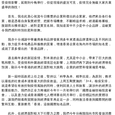
受疫情影響，延期到今晚舉行，但從現場的盛況可見，疫情完全無礙大家共襄
盛舉的熱忱！
首先，我在此衷心祝賀今日獲獎的企業和傑出的企業家。他們來自各行各
業，都是憑着自身紮實經營、把握市場機會、不斷精益求精，經過嚴格審核、
脫穎而出獲得嘉許，絕對是實至名歸。我知道當中不少是中小企品牌，這確實
令我們感到特別欣慰和鼓舞。
我亦十分感謝中華廠商會和品牌發展局多年來透過品牌選舉以及不同的活
動，致力提升本地產品和服務的質量，增進香港企業在海內外市場的知名度，
成就了眾多傑出的「香港品牌」。
過去兩年多的新冠疫情，對本港的企業，尤其是中小企，帶來了巨大的挑
戰和壓力。受疫情和外圍政經環境惡化影響，上周我們再下調全年的經濟增長
預測，顯示今年香港的經濟正面對較大挑戰，企業的經營和發展備受考驗。
新一屆特區政府上任之後，堅持以「科學為本、精準抗疫」為原則，務求
以最低的社會成本達致最大的防疫效益。上周五剛實施的「3+4」檢疫安排，
就是希望在有效控制疫情風險的同時，便利回港人士和旅客，讓涉外的經濟活
動重拾動力。我們亦正全力籌備於今年十一月初舉行的「國際金融領袖投資峯
會」，以及盡力促成香港國際七人欖球賽在同月舉行，這些標誌性的實體項
目，讓我們朝着商貿開放與經濟復常再走近一步，同時激活香港與國際間的聯
繫和互動，重新擦亮「香港」這個國際知名品牌。
此外，在經濟面對較大下行壓力之際，我們今年分兩階段向市民發放消費