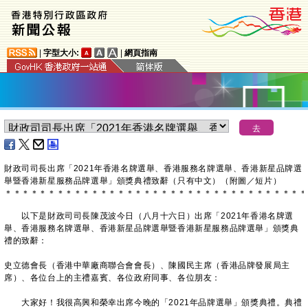
|
字型大小:
|
網頁指南
財政司司長出席「2021年香港名牌選舉、香港服務名牌選舉、香港新星品牌選
舉暨香港新星服務品牌選舉」頒獎典禮致辭（只有中文）（附圖／短片）
＊
＊
＊
＊
＊
＊
＊
＊
＊
＊
＊
＊
＊
＊
＊
＊
＊
＊
＊
＊
＊
＊
＊
＊
＊
＊
＊
＊
＊
＊
＊
＊
＊
＊
＊
以下是財政司司長陳茂波今日（八月十六日）出席「2021年香港名牌選
舉、香港服務名牌選舉、香港新星品牌選舉暨香港新星服務品牌選舉」頒獎典
禮的致辭：
史立德會長（香港中華廠商聯合會會長）、陳國民主席（香港品牌發展局主
席）、各位台上的主禮嘉賓、各位政府同事、各位朋友：
大家好！我很高興和榮幸出席今晚的「2021年品牌選舉」頒獎典禮。典禮