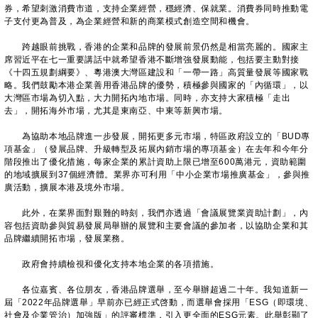
券，希望刺激消費市道，支持企業經營，穩經濟、保就業。消費券同時推動電
子支付更為普及，為企業經營和新的商業模式創造空間和機會。
跨越眼前挑戰，香港的企業和品牌的發展前景仍然是相當亮麗的。國家主
席習近平在七一重要講話中就希望香港不斷增強發展動能，包括要主動對接
《十四五規劃綱要》、粵港澳大灣區建設和「一帶一路」高質量發展等國家戰
略。我們鼓勵本港企業善用香港品牌的優勢，積極參與國家的「內循環」，以
大灣區市場為切入點，大力開拓內地市場。同時，亦支持大家積極「走出
去」，開拓海外市場，尤其是東南亞、中東等新興市場。
為協助本地品牌進一步發展，開拓更多元市場，特區政府設立的「BUD專
項基金」（發展品牌、升級轉型及拓展內銷市場的專項基金）在去年和今年分
階段推出了優化措施，每家企業的累計資助上限已增至600萬港元，資助範圍
的地域擴展到37個經濟體。業界亦可利用「中小企業市場推廣基金」，參與推
廣活動，擴展本港及境外市場。
此外，在業界面對艱難的時刻，我們亦透過「會議展覽業資助計劃」，內
容包括資助參與貿易發展局舉辦的展覽和主要會議的參加者，以協助企業和其
品牌繼續開拓市場，發展業務。
政府會持續檢視和優化支持本地企業的各項措施。
各位嘉賓、各位朋友，香港品牌選舉，至今舉辦超過二十年。我知道新一
屆「2022年品牌選舉」早前亦已經正式啓動，而選舉會採用「ESG（即環境、
社會及企業管治）加強版」的評審標準，引入更全面的ESG元素。此舉彰顯了