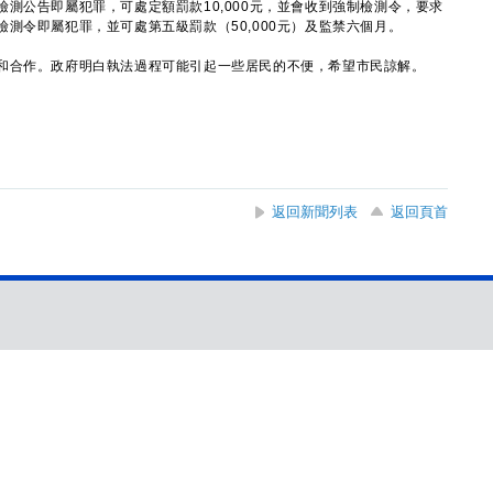
測公告即屬犯罪，可處定額罰款10,000元，並會收到強制檢測令，要求
測令即屬犯罪，並可處第五級罰款（50,000元）及監禁六個月。
合作。政府明白執法過程可能引起一些居民的不便，希望市民諒解。
返回新聞列表
返回頁首