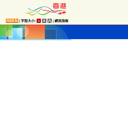
|
字型大小:
|
網頁指南