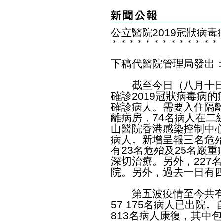
公立醫院2019冠狀病
＊
＊
＊
＊
＊
＊
＊
＊
＊
＊
＊
＊
＊
下稿代醫院管理局發出
截至今日（八月十日）
確診2019冠狀病毒病
確診病人。需要入住隔離
離病房，74名病人在二
山醫院香港感染控制中心
病人。新增呈報三名危
有23名危殆及25名嚴
深切治療。另外，227
院。另外，過去一日有
第五波疫情至今共有5
57 175名病人已出院
813名病人康復，其中包