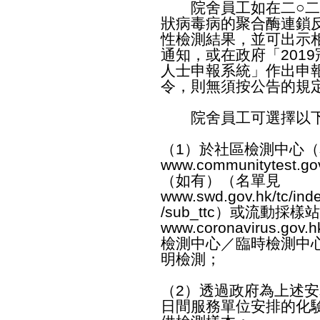
院舍員工如在二○二二
狀病毒病的聚合酶連鎖
性檢測結果，並可出示
通知，或在政府「201
人士申報系統」作出申
令，則無須按公告的規
院舍員工可選擇以下
（1）於社區檢測中心
www.communitytest.go
（如有）（名單見
www.swd.gov.hk/tc/ind
/sub_ttc
）或流動採樣站
www.coronavirus.gov.hk/
檢測中心／臨時檢測中
明檢測；
（2）透過政府為上述
日間服務單位安排的化