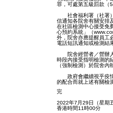
罪，可處第五級罰款（5
社會福利署（社署）
信通知各院舍有關安排
在社區檢測中心接受免
心預約系統」（
www.com
外，院舍亦應提醒員工
電話短訊通知或檢測結
院舍經營者／營辦人
時段內接受指明檢測的
（強制檢測）於院舍內
政府會繼續視乎疫情
的配合而就上述有關檢
完
2022年7月29日（星期
香港時間11時00分