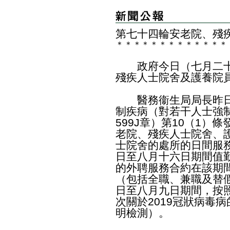
第七十四輪安老院、殘
＊
＊
＊
＊
＊
＊
＊
＊
＊
＊
＊
＊
＊
政府今日（七月二十
殘疾人士院舍及護養院
醫務衞生局局長昨日
制疾病（對若干人士強
599J章）第10（1
老院、殘疾人士院舍、
士院舍的處所的日間服
日至八月十六日期間值
的外聘服務合約在該期
（包括全職、兼職及替
日至八月九日期間，按
次關於2019冠狀病毒
明檢測）。