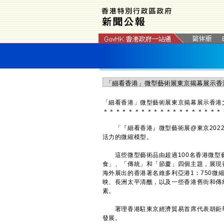
「細看香港」微型藝術展東京揭幕展示香港
＊
＊
＊
＊
＊
＊
＊
＊
＊
＊
＊
＊
＊
＊
＊
＊
＊
＊
＊
​「『細看香港』微型藝術展@東京202
活力的微縮模型。
這些微型藝術品由超過100名香港微型藝
食」、「傳統」和「節慶」四個主題，展現
海外展出的香港著名維多利亞港1︰750
映、長洲太平清醮，以及一些香港舊街和傳
素。
署理香港駐東京經濟貿易首席代表胡鉅華
發展。