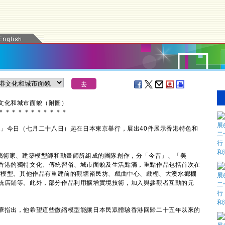
文化和城市面貌（附圖）
＊
＊
＊
＊
＊
＊
＊
＊
＊
＊
＊
2」今日（七月二十八日）起在日本東京舉行，展出40件展示香港特色和
術家、建築模型師和動畫師所組成的團隊創作，分「今昔」、「美
香港的獨特文化、傳統習俗、城市面貌及生活點滴，重點作品包括首次在
微縮模型。其他作品有重建前的觀塘裕民坊、戲曲中心、戲棚、大澳水鄉棚
統店鋪等。此外，部分作品利用擴增實境技術，加入與參觀者互動的元
指出，他希望這些微縮模型能讓日本民眾體驗香港回歸二十五年以來的