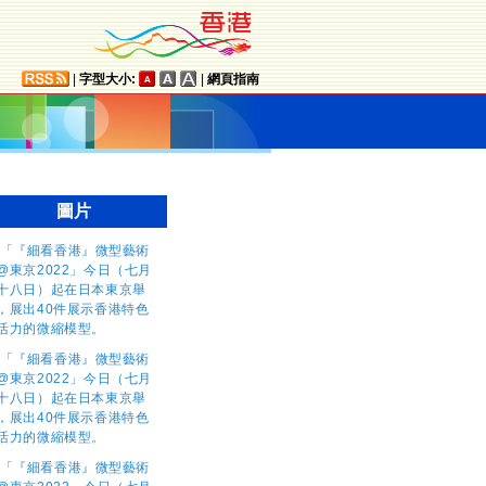
|
字型大小:
|
網頁指南
圖片