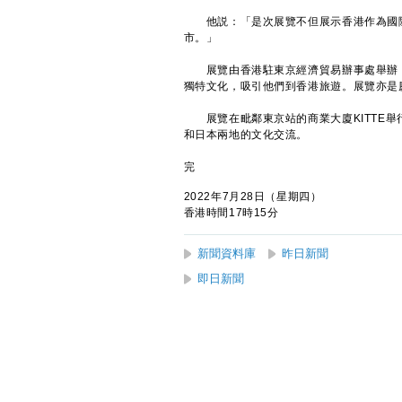
他説：「是次展覽不但展示香港作為國際
市。」
展覽由香港駐東京經濟貿易辦事處舉辦，
獨特文化，吸引他們到香港旅遊。展覽亦是
展覽在毗鄰東京站的商業大廈KITTE舉
和日本兩地的文化交流。
完
2022年7月28日（星期四）
香港時間17時15分
新聞資料庫
昨日新聞
即日新聞