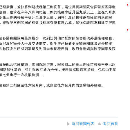
經康復，並快將到期接種第三劑疫苗，兩位局長期望院舍與醫療團隊繼
接種，務求在今年八月內把第二劑的接種率提升至九成以上，並在九月底
令第三劑的接種率提升至最少五成，屆時計及已接種兩劑疫苗的康復院
，即與第三劑等同的有效接種率有望超逾八成，加強保護院友和建立屏障
各醫療團隊每星期最少一次到訪與他們配對的院舍提供外展接種服務，
所涉及的額外人手及交通開支。衞生署已招募更多醫療團隊參與外展接
少數院友自己或因家屬反對而尚未接種疫苗，政府會繼續與醫療團隊及院
極配合抗疫措施，鞏固院舍屏障，院舍員工的第三劑疫苗接種率更已超
療團隊加強溝通，並且與政府通力合作，按疫情採取適當措施，包括由下星
每七天進行一次核酸檢測。」
接種第二劑疫苗後六個月內，或康復後六個月內而無需額外接種。
返回新聞列表
返回頁首