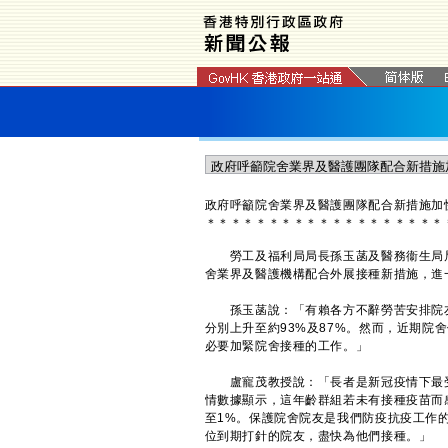
政府呼籲院舍業界及醫護團隊配合新措施加
＊
＊
＊
＊
＊
＊
＊
＊
＊
＊
＊
＊
＊
＊
＊
＊
＊
＊
＊
勞工及福利局局長孫玉菡及醫務衞生局局
舍業界及醫護機構配合外展接種新措施，進
孫玉菡說：「有賴各方不辭勞苦安排院友
分別上升至約93%及87%。然而，近期院
必要加緊院舍接種的工作。」
盧寵茂教授說：「長者是新冠疫情下最受影
情數據顯示，這年齡群組若未有接種疫苗而感
至1%。保護院舍院友是我們防疫抗疫工作
位到期打針的院友，盡快為他們接種。」