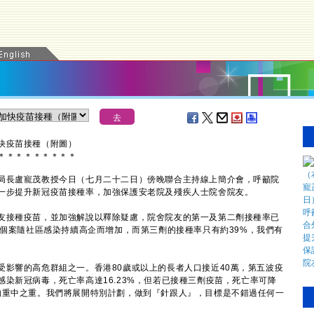
快疫苗接種（附圖）
＊
＊
＊
＊
＊
＊
＊
＊
＊
長盧寵茂教授今日（七月二十二日）傍晚聯合主持線上簡介會，呼籲院
一步提升新冠疫苗接種率，加強保護安老院及殘疾人士院舍院友。
接種疫苗，並加強解說以釋除疑慮，院舍院友的第一及第二劑接種率已
舍個案隨社區感染持續高企而增加，而第三劑的接種率只有約39%，我們有
響的高危群組之一。香港80歲或以上的長者人口接近40萬，第五波疫
染新冠病毒，死亡率高達16.23%，但若已接種三劑疫苗，死亡率可降
的重中之重。我們將展開特別計劃，做到『針跟人』，目標是不錯過任何一