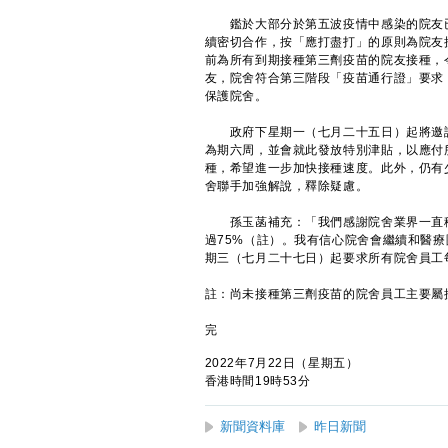
鑑於大部分於第五波疫情中感染的院友已
續密切合作，按「應打盡打」的原則為院友
前為所有到期接種第三劑疫苗的院友接種，
友，院舍符合第三階段「疫苗通行證」要求
保護院舍。
政府下星期一（七月二十五日）起將邀請
為期六周，並會就此發放特別津貼，以應付
種，希望進一步加快接種速度。此外，仍有
舍聯手加強解說，釋除疑慮。
孫玉菡補充：「我們感謝院舍業界一直積
過75%（註）。我有信心院舍會繼續和醫
期三（七月二十七日）起要求所有院舍員工
註：尚未接種第三劑疫苗的院舍員工主要屬
完
2022年7月22日（星期五）
香港時間19時53分
新聞資料庫
昨日新聞