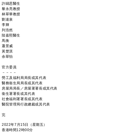
許鷗思醫生
黎永亮教授
林翠華教授
劉達泉
李輝
列浩然
陸嘉熙醫生
馬衡
蕭景威
黃楚淇
余翠怡
官方委員
－－－－
勞工及福利局局長或其代表
醫務衞生局局長或其代表
房屋局局長／房屋署署長或其代表
衞生署署長或其代表
社會福利署署長或其代表
醫院管理局行政總裁或其代表
完
2022年7月15日（星期五）
香港時間12時00分