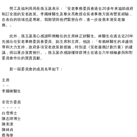
勞工及福利局局長孫玉菡表示：「安老事務委員會過去20多年來協助政府
制訂全面的安老政策。李國棟醫生及黎永亮教授在長者事務方面有豐富經驗，
在各自的領域也是專家。我期望與他們緊密合作，進一步改善本港安老服
務。」
此外，孫玉菡衷心感謝即將離任的主席林正財醫生。林醫生在過去近20年
先後出任安老事務委員會委員、副主席和主席。他說：「有賴林醫生的卓越領
導和大力支持，政府多項安老政策新措施，特別是《安老服務計劃方案》的建
議，得以逐步落實推行。」孫玉菡亦感謝樓瑋群博士在過去六年積極參與和對
委員會作出的寶貴貢獻。
新一屆委員會的成員名單如下：
主席
－－
李國棟醫生
非官方委員
－－－－－
白雪博士
陳志球博士
陳美潔
陳綺貞
蔡海偉