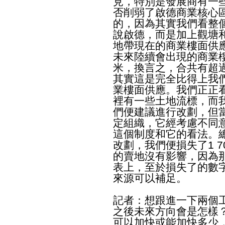
見，特別是發展商有一
否削弱了啟德商業核心
的，因為其實我們看整
說啟德，而是加上觀塘
地帶現在的商業樓面供
未來陸續會出現的商業
米，換言之，合共有超
其實這是完全比得上我
業樓面供應。我們正正
裡有一些土地流標，而
們便建議進行改劃，但
定組織，它經考慮不同
這個制度和它的看法。
改劃，我們便損失了1 
的賣地沒有影響，因為
表上，至於損失了的數
來源可以補足。
​記者：想跟進一下兩個
之後未來方向會是怎樣
可以加快或能加快多少