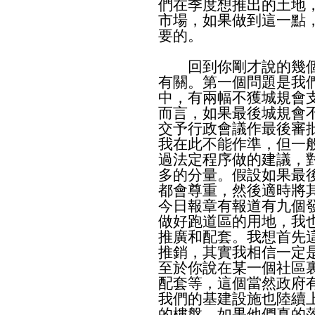
們在季度想推出的土地
市場，如果做到這一點
要的。
回到你剛才說的幾個
有關。第一個問題是我
中，有兩幅不獲城規會
而言，如果最後城規會
交予行政會議作最後審
我在此不能作準，但一
過法定程序做的建議，
多的分量。假設如果最
都會尊重，然後適時將
今日報章有報道有九個
做好跑道區的用地，我
推廣和配套。我想首先
推銷，其實我相信一定
至於你說在某一個社區
配套等，這個當然政府
我們的基建設施也陸續
的樓盤，如果他們真的