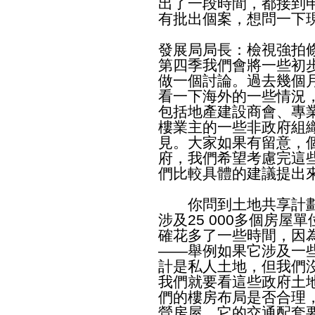
出了一段時間，都接到
有批出個案，想問一下
發展局局長：檢視強拍
第四季我們會將一些初
做一個討論。過去幾個
看一下海外的一些情況
包括地產建設商會、專
樓業主的一些非政府組
見。大家如果有留意，
府，我們希望考慮完這
們比較具體的建議提出
你問到土地共享計劃
涉及25 000多個房
確花多了一些時間，因
——舉例如果它涉及一
計是私人土地，但我們
我們就要看這些政府土
們的樓房布局是否合理
營房屋，它的交通配套