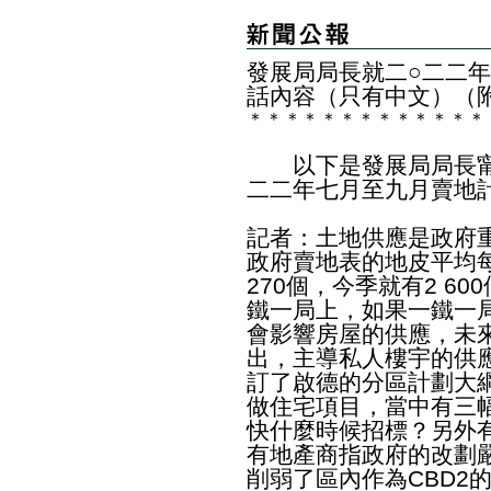
發展局局長就二○二二
話內容（只有中文）（
＊
＊
＊
＊
＊
＊
＊
＊
＊
＊
＊
＊
＊
以下是發展局局長甯
二二年七月至九月賣地
記者：土地供應是政府
政府賣地表的地皮平均
270個，今季就有2 6
鐵一局上，如果一鐵一
會影響房屋的供應，未
出，主導私人樓宇的供
訂了啟德的分區計劃大
做住宅項目，當中有三
快什麼時候招標？另外
有地產商指政府的改劃
削弱了區內作為CBD2