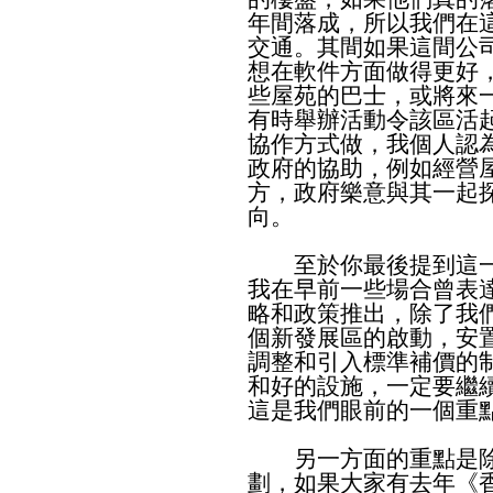
年間落成，所以我們在
交通。其間如果這間公
想在軟件方面做得更好
些屋苑的巴士，或將來
有時舉辦活動令該區活
協作方式做，我個人認
政府的協助，例如經營
方，政府樂意與其一起
向。
至於你最後提到這一
我在早前一些場合曾表
略和政策推出，除了我
個新發展區的啟動，安
調整和引入標準補價的
和好的設施，一定要繼
這是我們眼前的一個重
另一方面的重點是除
劃，如果大家有去年《香港