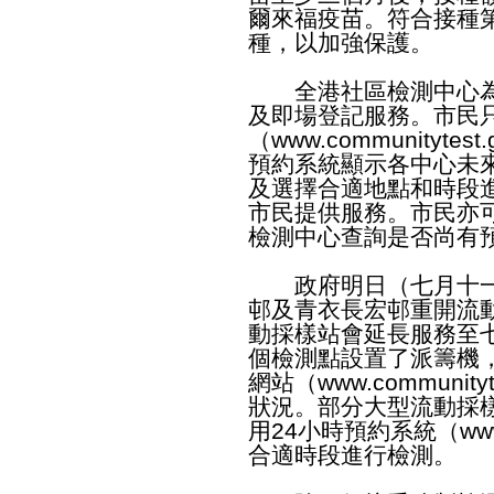
爾來福疫苗。符合接種
種，以加強保護。
全港社區檢測中心為
及即場登記服務。市民只
（
www.communitytest.
預約系統顯示各中心未
及選擇合適地點和時段
市民提供服務。市民亦
檢測中心查詢是否尚有
政府明日（七月十一
邨及青衣長宏邨重開流
動採樣站會延長服務至
個檢測點設置了派籌機
網站（
www.communityt
狀況。部分大型流動採
用24小時預約系統（
ww
合適時段進行檢測。