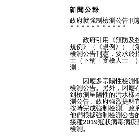
政府就強制檢測公告刊
＊
＊
＊
＊
＊
＊
＊
＊
＊
＊
＊
政府引用《預防及控
規例》（《規例》）（第
檢測公告刊憲，要求於
士（下稱「受檢人士」）
測。
因應多宗陽性檢測個案
檢測公告。另外，因應
到檢測呈陽性的污水樣
測公告。政府強烈提醒
按時完成強制檢測。政
他們根據強制檢測公告
接種2019冠狀病毒病
檢測。