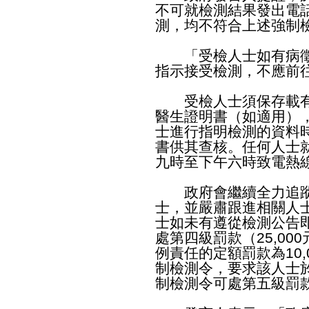
不可就檢測結果發出電
測，均不符合上述強制
「受檢人士如有病徵
指示接受檢測，不應前
受檢人士須保存載有
醫生證明書（如適用）
士進行指明檢測的資料
書供其查核。任何人士
九時至下午六時致電熱線6
政府會繼續全力追蹤
士，並嚴肅跟進相關人
士如未有遵從檢測公告
處第四級罰款（25,0
例責任的定額罰款為10
制檢測令，要求該人士
制檢測令可處第五級罰款