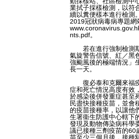
動採樣站、社區檢測中
業拭子採樣檢測，以符
續以糞便樣本進行檢測
2019冠狀病毒病專題
www.coronavirus.gov.hk
nts.pdf
。
若在進行強制檢測期
氣旋警告信號、紅／黑
強颱風後的極端情況」
長一天。
復必泰和克爾來福疫苗
症和死亡情況高度有效
於感染後併發重症甚至
民盡快接種疫苗，並會
的疫苗接種率，以讓他
生署衞生防護中心轄下
發現及動物傳染病科學
議已接種三劑疫苗的6
苗至少三個月後，接種