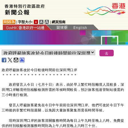
|
字型大小:
|
網頁指南
政府呼籲旅客改於今日較後時間前往深圳灣口岸
＊
＊
＊
＊
＊
＊
＊
＊
＊
＊
＊
＊
＊
＊
＊
＊
＊
＊
＊
＊
＊
政府發言人今日（七月十日）表示，由於早上繁忙時段離境人流較多，深
圳灣口岸離境特別核酸檢測所需的等候時間較長，預計旅客抵達管制站後需約
三小時進行檢測。
發言人呼籲旅客避免在今日中午前前往深圳灣口岸。他們可改於今日下午
三時後的非繁忙時段過關，以免因大量旅客聚集而需長時間等候。
現時深圳灣口岸的旅客清關服務時間為每日上午九時至晚上八時。免費提
供的特別核酸檢測服務時間則為上午八時至晚上六時三十分。