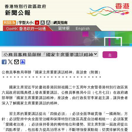
|
字型大小:
|
網頁指南
​公務員事務局舉辦「國家主席重要講話精神」座談會（附圖）
＊
＊
＊
＊
＊
＊
＊
＊
＊
＊
＊
＊
＊
＊
＊
＊
＊
＊
＊
＊
＊
＊
＊
＊
＊
＊
＊
國家主席習近平於慶祝香港回歸祖國二十五周年大會暨香港特別行政區第
六屆政府就職典禮上發表重要講話。公務員事務局今日（七月七日）在政府總
部舉辦「國家主席重要講話精神」座談會，由行政長官李家超主講，讓與會者
深入了解國家主席重要講話的精神。
習主席的重要講話提出「四個必須」：必須全面準確貫徹「一國兩制」方
針；必須堅持中央全面管治權和保障特別行政區高度自治權相統一；必須落實
「愛國者治港」；必須保持香港的獨特地位和優勢。習主席對新一屆政府提出
「四點希望」，包括着力提高治理水平；不斷增強發展動能；切實排解民生憂