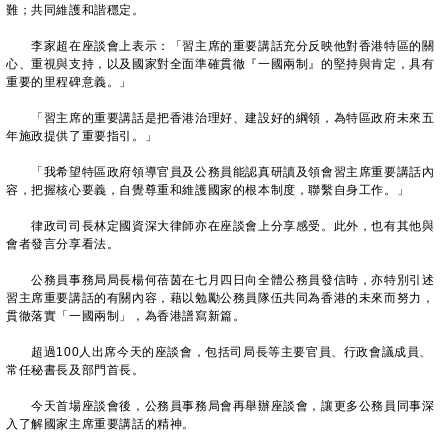
難；共同維護和諧穩定。
李家超在座談會上表示：「習主席的重要講話充分反映他對香港特區的關
心、重視與支持，以及國家對全面準確貫徹『一國兩制』的堅持與肯定，具有
重要的里程碑意義。」
「習主席的重要講話是把香港治理好、建設好的綱領，為特區政府未來五
年施政提供了重要指引。」
「我希望特區政府領導官員及公務員能認真研讀及領會習主席重要講話內
容，把握核心要義，自覺尊重和維護國家的根本制度，聯繫自身工作。」
律政司司長林定國資深大律師亦在座談會上分享感受。此外，也有其他與
會者發言分享看法。
公務員事務局局長楊何蓓茵在七月四日向全體公務員發信時，亦特別引述
習主席重要講話的有關內容，藉以勉勵公務員隊伍共同為香港的未來而努力，
貫徹落實「一國兩制」，為香港譜寫新篇。
超過100人出席今天的座談會，包括司局長等主要官員、行政會議成員、
常任秘書長及部門首長。
今天首場座談會後，公務員事務局會再舉辦座談會，讓更多公務員同事深
入了解國家主席重要講話的精神。