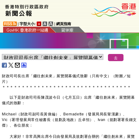
|
字型大小:
|
網頁指南
財政司司長出席「繼往創未來」展覽開幕儀式致辭（只有中文）（附圖／短
片）
＊
＊
＊
＊
＊
＊
＊
＊
＊
＊
＊
＊
＊
＊
＊
＊
＊
＊
＊
＊
＊
＊
＊
＊
＊
＊
＊
＊
＊
＊
＊
＊
＊
以下是財政司司長陳茂波今日（七月五日）出席「繼往創未來」展覽開幕
儀式的致辭：
Michael（財政司副司長黃偉綸）、Bernadette（發展局局長甯漢豪）、
Vic（署理發展局常任秘書長（規劃及地政）丘卓恒）、Ivan（規劃署署長鍾文
傑）、各位朋友：
大家好！非常高興出席今日由發展局及規劃署合辦的「繼往創未來」展覽