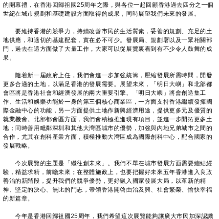
的開幕禮，在香港回歸祖國25周年之際，與各位一起回顧香港過去四分之一個
世紀在城市規劃和基礎建設方面取得的成果，同時展望我們未來的發展。
要維持香港的競爭力，持續改善市民的生活質素，妥善的規劃、充足的土
地供應，和適切的基建配套，實在必不可少。發展局、規劃署以及一眾相關部
門，過去在這方面做了大量工作，大家可以從展覽裏看到有不少令人鼓舞的成
果。
隨着新一屆政府上任，我們會進一步加強統籌，壓縮發展所需時間，開發
更多合適的土地，以滿足香港的發展需要。展望未來，「明日大嶼」和北部都
會區將是香港社會和經濟發展的兩大重要引擎。「明日大嶼」將會創造集工
作、生活和娛樂功能於一身的第三個核心商業區，一方面支持香港繼續發揮國
際金融中心的功能，另一方面提供土地作新興經濟用途，提供更多元及優質的
就業機會。北部都會區方面，我們會積極推進現有項目，並進一步開拓更多土
地；同時善用毗鄰深圳和其他大灣區城市的優勢，加強與內地兄弟城市之間的
合作，尤其在創科產業方面，積極推動大灣區成為國際創科中心，配合國家的
發展戰略。
今次展覽的主題是「繼往創未來」。我們不單在城市發展方面需要總結經
驗，精益求精，前瞻未來；在整體施政上，也要把握好未來五年香港進入良政
善治的新階段，提升我們的競爭優勢，更好融入國家發展大局，以革新的精
神、堅定的決心、無比的鬥志，帶領香港開啓由治及興、社會繁榮、愉快幸福
的新篇章。
今年是香港回歸祖國25周年，我們希望這次展覽能夠讓廣大市民加深認識