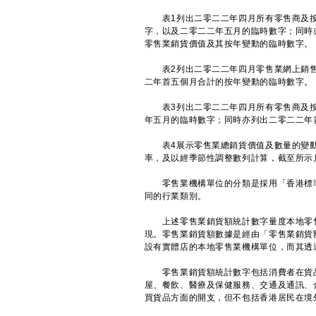
表1列出二零二二年四月所有零售商及按
字，以及二零二二年五月的臨時數字；同時
零售業銷貨價值及其按年變動的臨時數字。
表2列出二零二二年四月零售業網上銷售
二年首五個月合計的按年變動的臨時數字。
表3列出二零二二年四月所有零售商及按
年五月的臨時數字；同時亦列出二零二二年
表4展示零售業總銷貨價值及數量的變動
率，及以經季節性調整數列計算，截至所示
零售業機構單位的分類是採用「香港標準行
同的行業類別。
上述零售業銷貨額統計數字量度本地零售
現。零售業銷貨額數據是經由「零售業銷貨
設有實體店的本地零售業機構單位，而其透
零售業銷貨額統計數字包括消費者在貨品
屋、餐飲、醫療及保健服務、交通及通訊、
買貨品方面的開支，但不包括香港居民在境