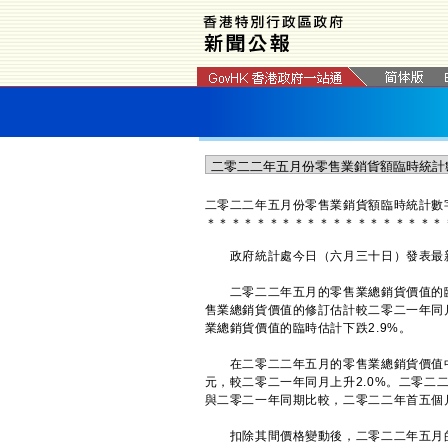
二零二二年五月份零售業銷貨額臨時統計數
＊
＊
＊
＊
＊
＊
＊
＊
＊
＊
＊
＊
＊
＊
＊
＊
＊
＊
＊
政府統計處今日（六月三十日）發表最新
二零二二年五月的零售業總銷貨價值的臨時
售業總銷貨價值的修訂估計較二零二一年同月
業總銷貨價值的臨時估計下跌2.9%。
在二零二二年五月的零售業總銷貨價值中，
元，較二零二一年同月上升2.0%。二零二
與二零二一年同期比較，二零二二年首五個月
扣除其間價格變動後，二零二二年五月的零