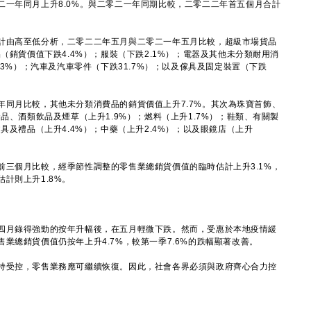
二一年同月上升8.0%。與二零二一年同期比較，二零二二年首五個月合計
。
由高至低分析，二零二二年五月與二零二一年五月比較，超級市場貨品
（銷貨價值下跌4.4%）；服裝（下跌2.1%）；電器及其他未分類耐用消
.3%）；汽車及汽車零件（下跌31.7%）；以及傢具及固定裝置（下跌
月比較，其他未分類消費品的銷貨價值上升7.7%。其次為珠寶首飾、
品、酒類飲品及煙草（上升1.9%）；燃料（上升1.7%）；鞋類、有關製
具及禮品（上升4.4%）；中藥（上升2.4%）；以及眼鏡店（上升
個月比較，經季節性調整的零售業總銷貨價值的臨時估計上升3.1%，
計則上升1.8%。
月錄得強勁的按年升幅後，在五月輕微下跌。然而，受惠於本地疫情緩
業總銷貨價值仍按年上升4.7%，較第一季7.6%的跌幅顯著改善。
受控，零售業務應可繼續恢復。因此，社會各界必須與政府齊心合力控