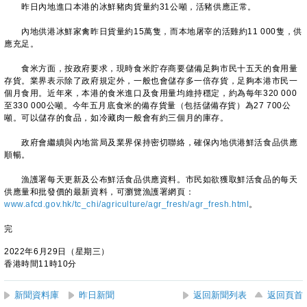
昨日內地進口本港的冰鮮豬肉貨量約31公噸，活豬供應正常。
內地供港冰鮮家禽昨日貨量約15萬隻，而本地屠宰的活雞約11 000隻，供
應充足。
食米方面，按政府要求，現時食米貯存商要儲備足夠市民十五天的食用量
存貨。業界表示除了政府規定外，一般也會儲存多一倍存貨，足夠本港市民一
個月食用。近年來，本港的食米進口及食用量均維持穩定，約為每年320 000
至330 000公噸。今年五月底食米的備存貨量（包括儲備存貨）為27 700公
噸。可以儲存的食品，如冷藏肉一般會有約三個月的庫存。
政府會繼續與內地當局及業界保持密切聯絡，確保內地供港鮮活食品供應
順暢。
漁護署每天更新及公布鮮活食品供應資料。市民如欲獲取鮮活食品的每天
供應量和批發價的最新資料，可瀏覽漁護署網頁：
www.afcd.gov.hk/tc_chi/agriculture/agr_fresh/agr_fresh.html
。
完
2022年6月29日（星期三）
香港時間11時10分
新聞資料庫
昨日新聞
返回新聞列表
返回頁首