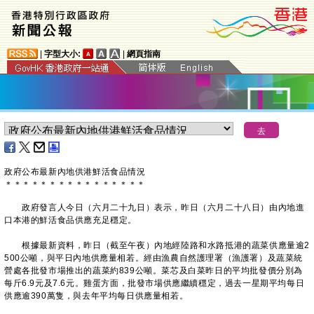
|
字型大小:
|
網頁指南
政府公布最新內地供港鮮活食品情況
＊
＊
＊
＊
＊
＊
＊
＊
＊
＊
＊
＊
＊
＊
＊
＊
政府發言人今日（六月二十九日）表示，昨日（六月二十八日）由內地進
口本港的鮮活食品供應充足穩定。
根據最新資料，昨日（截至午夜）內地經陸路和水路抵港的蔬菜供應量逾2
500公噸，與平日內地供應量相若。經由漁農自然護理署（漁護署）及蔬菜統
營處各批發市場推出的蔬菜約839公噸。菜芯及白菜昨日的平均批發價分別為
每斤6.9元及7.6元。雞蛋方面，批發市場供應繼續穩定，過去一星期平均每日
供應逾390萬隻，與去年平均每日供應量相若。