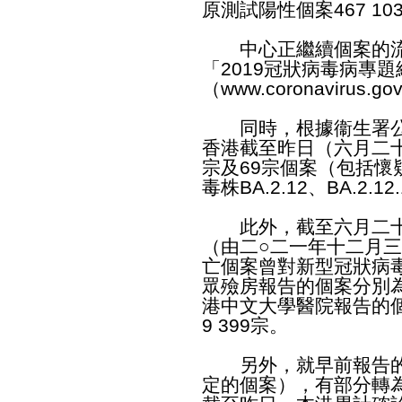
原測試陽性個案467 10
中心正繼續個案的流
「2019冠狀病毒病專
（
www.coronavirus.gov
同時，根據衞生署公
香港截至昨日（六月二十
宗及69宗個案（包括懷疑
毒株BA.2.12、BA.2.1
此外，截至六月二十
（由二○二一年十二月三
亡個案曾對新型冠狀病
眾殮房報告的個案分別為9
港中文大學醫院報告的
9 399宗。
另外，就早前報告的
定的個案），有部分轉