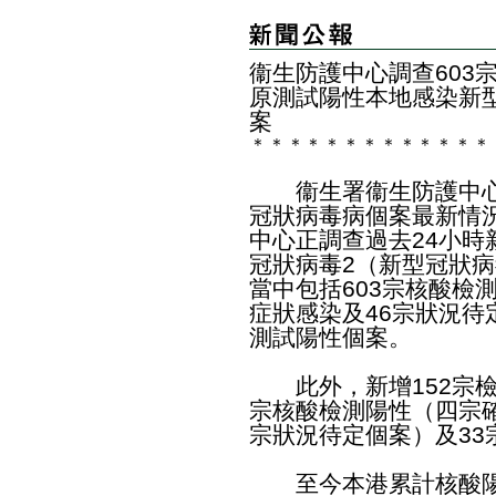
衞生防護中心調查603
原測試陽性本地感染新型
案
＊
＊
＊
＊
＊
＊
＊
＊
＊
＊
＊
＊
＊
​衞生署衞生防護中心
冠狀病毒病個案最新情
中心正調查過去24小時新
冠狀病毒2（新型冠狀
當中包括603宗核酸檢測
症狀感染及46宗狀況待
測試陽性個案。
此外，新增152宗檢
宗核酸檢測陽性（四宗確
宗狀況待定個案）及33
至今本港累計核酸陽性檢