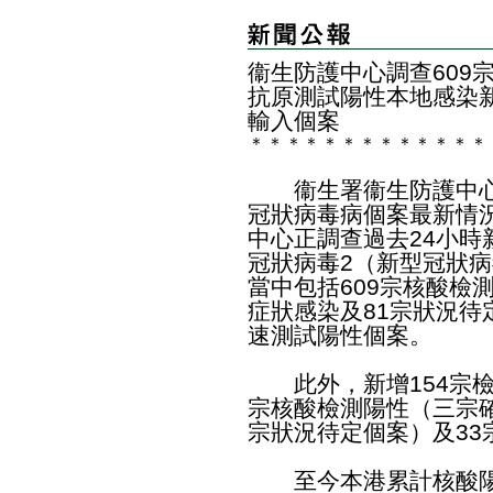
衞生防護中心調查609宗
抗原測試陽性本地感染新
輸入個案
＊
＊
＊
＊
＊
＊
＊
＊
＊
＊
＊
＊
＊
​衞生署衞生防護中心
冠狀病毒病個案最新情
中心正調查過去24小時新
冠狀病毒2（新型冠狀
當中包括609宗核酸檢測
症狀感染及81宗狀況待定
速測試陽性個案。
此外，新增154宗檢
宗核酸檢測陽性（三宗確
宗狀況待定個案）及33
至今本港累計核酸陽性檢