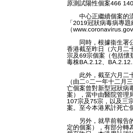
原測試陽性個案466 14
中心正繼續個案的流
「2019冠狀病毒病專
（
www.coronavirus.gov
同時，根據衞生署公
香港截至昨日（六月二十
宗及69宗個案（包括懷疑
毒株BA.2.12、BA.2.1
此外，截至六月二十
（由二○二一年十二月三
亡個案曾對新型冠狀病
案），當中由醫院管理
107宗及75宗，以及
案。至今本港累計死亡個案
另外，就早前報告的
定的個案），有部分轉