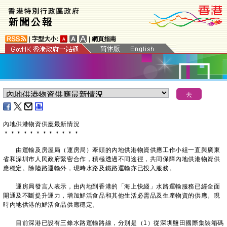
|
字型大小:
|
網頁指南
內地供港物資供應最新情況
＊
＊
＊
＊
＊
＊
＊
＊
＊
＊
＊
＊
​由運輸及房屋局（運房局）牽頭的內地供港物資供應工作小組一直與廣東
省和深圳市人民政府緊密合作，積極透過不同途徑，共同保障內地供港物資供
應穩定。除陸路運輸外，現時水路及鐵路運輸亦已投入服務。
運房局發言人表示，由內地到香港的「海上快綫」水路運輸服務已經全面
開通及不斷提升運力，增加鮮活食品和其他生活必需品及生產物資的供應。現
時內地供港的鮮活食品供應穩定。
目前深港已設有三條水路運輸路線，分別是（1）從深圳鹽田國際集裝箱碼