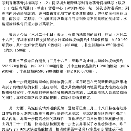
頭到香港葵青貨櫃碼頭；（2）從深圳大鏟灣碼頭到香港葵青貨櫃碼頭；以及
（3）從招商局港口（華南）營運中心（深圳媽灣港、蛇口港及赤灣港碼頭）到
香港內河碼頭等設施。連同廣東其他城市的水路運輸路線，包括從廣州蓮花山
港、南沙港、花都港、中山黃圃港及珠海斗門港到香港不同碼頭的航線等，水
路運輸服務每日運力數以萬噸計。
發言人今日（六月二十七日）表示，根據內地當局的資料，昨日（六月二
十六日）深圳市有51班次貨船經水路運輸跨境物資約4 660個標箱，約20 160
噸貨物，其中生鮮食品類約10個標箱（約10噸），非生鮮類約4 650個標箱
（約20 150噸）。
深圳市三個港口自開航（二月十八日）至昨日為止總共運輸跨境物資約
592 970個標箱，約2 927 000噸貨物，其中生鮮食品類約1 990個標箱（約16
930噸），非生鮮類約590 980個標箱（約2 910 070噸）。
為進一步穩定陸路運輸的供港物資供應，運房局已在元朗新田錦壆路用地
測試了貨物接駁的安排，過程順利。運房局會繼續與內地當局全力推動在港的
貨物接駁安排，作為應對特區疫情發展的應急措施，以減低兩地人員感染風險
的同時，亦確保陸路跨境運輸暢順，保障供港物資穩定。
另一方面，為減低疫情外溢的風險，運輸署已由二月二十八日起在各陸路
口岸安排專人為跨境貨車司機進行快速抗原測試，測試結果呈陰性的司機才可
進入內地。為進一步提高檢測的準確性，運輸署已在口岸改用快速核酸檢測。
由四月二十一日起，快速核酸檢測更進一步改以鼻咽拭子收集檢測樣本。昨日
共進行了2 928次快速核酸檢測，檢測結果當中發現12宗呈初步陽性或不確