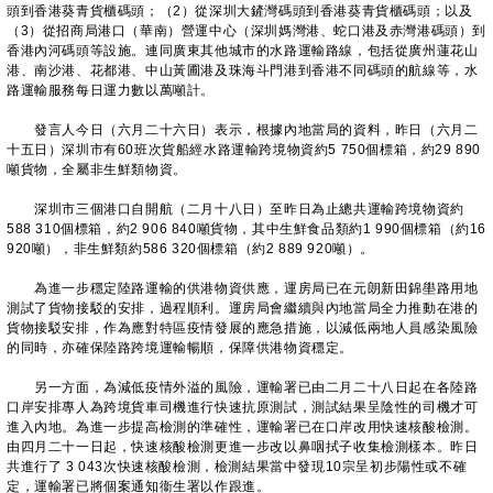
頭到香港葵青貨櫃碼頭；（2）從深圳大鏟灣碼頭到香港葵青貨櫃碼頭；以及
（3）從招商局港口（華南）營運中心（深圳媽灣港、蛇口港及赤灣港碼頭）到
香港內河碼頭等設施。連同廣東其他城市的水路運輸路線，包括從廣州蓮花山
港、南沙港、花都港、中山黃圃港及珠海斗門港到香港不同碼頭的航線等，水
路運輸服務每日運力數以萬噸計。
發言人今日（六月二十六日）表示，根據內地當局的資料，昨日（六月二
十五日）深圳市有60班次貨船經水路運輸跨境物資約5 750個標箱，約29 890
噸貨物，全屬非生鮮類物資。
深圳市三個港口自開航（二月十八日）至昨日為止總共運輸跨境物資約
588 310個標箱，約2 906 840噸貨物，其中生鮮食品類約1 990個標箱（約16
920噸），非生鮮類約586 320個標箱（約2 889 920噸）。
為進一步穩定陸路運輸的供港物資供應，運房局已在元朗新田錦壆路用地
測試了貨物接駁的安排，過程順利。運房局會繼續與內地當局全力推動在港的
貨物接駁安排，作為應對特區疫情發展的應急措施，以減低兩地人員感染風險
的同時，亦確保陸路跨境運輸暢順，保障供港物資穩定。
另一方面，為減低疫情外溢的風險，運輸署已由二月二十八日起在各陸路
口岸安排專人為跨境貨車司機進行快速抗原測試，測試結果呈陰性的司機才可
進入內地。為進一步提高檢測的準確性，運輸署已在口岸改用快速核酸檢測。
由四月二十一日起，快速核酸檢測更進一步改以鼻咽拭子收集檢測樣本。昨日
共進行了 3 043次快速核酸檢測，檢測結果當中發現10宗呈初步陽性或不確
定，運輸署已將個案通知衞生署以作跟進。