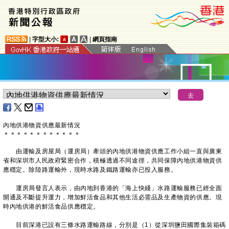
|
字型大小:
|
網頁指南
內地供港物資供應最新情況
＊
＊
＊
＊
＊
＊
＊
＊
＊
＊
＊
＊
​由運輸及房屋局（運房局）牽頭的內地供港物資供應工作小組一直與廣東
省和深圳市人民政府緊密合作，積極透過不同途徑，共同保障內地供港物資供
應穩定。除陸路運輸外，現時水路及鐵路運輸亦已投入服務。
運房局發言人表示，由內地到香港的「海上快綫」水路運輸服務已經全面
開通及不斷提升運力，增加鮮活食品和其他生活必需品及生產物資的供應。現
時內地供港的鮮活食品供應穩定。
目前深港已設有三條水路運輸路線，分別是（1）從深圳鹽田國際集裝箱碼