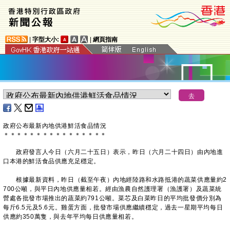
|
字型大小:
|
網頁指南
政府公布最新內地供港鮮活食品情況
＊
＊
＊
＊
＊
＊
＊
＊
＊
＊
＊
＊
＊
＊
＊
＊
政府發言人今日（六月二十五日）表示，昨日（六月二十四日）由內地進
口本港的鮮活食品供應充足穩定。
根據最新資料，昨日（截至午夜）內地經陸路和水路抵港的蔬菜供應量約2
700公噸，與平日內地供應量相若。經由漁農自然護理署（漁護署）及蔬菜統
營處各批發市場推出的蔬菜約791公噸。菜芯及白菜昨日的平均批發價分別為
每斤6.5元及5.6元。雞蛋方面，批發市場供應繼續穩定，過去一星期平均每日
供應約350萬隻，與去年平均每日供應量相若。