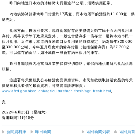
昨日內地進口本港的冰鮮豬肉貨量逾35公噸，活豬供應正常。
內地供港冰鮮家禽昨日貨量約17萬隻，而本地屠宰的活雞約11 000隻，供
應充足。
食米方面，按政府要求，現時食米貯存商要儲備足夠市民十五天的食用量
存貨。業界表示除了政府規定外，一般也會儲存多一倍存貨，足夠本港市民一
個月食用。近年來，本港的食米進口及食用量均維持穩定，約為每年320 000
至330 000公噸。今年五月底食米的備存貨量（包括儲備存貨）為27 700公
噸。可以儲存的食品，如冷藏肉一般會有約三個月的庫存。
政府會繼續與內地當局及業界保持密切聯絡，確保內地供港鮮活食品供應
順暢。
漁護署每天更新及公布鮮活食品供應資料。市民如欲獲取鮮活食品的每天
供應量和批發價的最新資料，可瀏覽漁護署網頁：
www.afcd.gov.hk/tc_chi/agriculture/agr_fresh/agr_fresh.html
。
完
2022年6月25日（星期六）
香港時間11時15分
新聞資料庫
昨日新聞
返回新聞列表
返回頁首