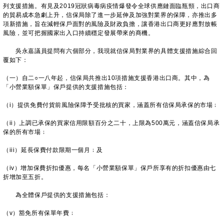
列支援措施。有見及2019冠狀病毒病疫情爆發令全球供應鏈面臨瓶頸，出口商
的貿易成本急劇上升，信保局除了進一步延伸及加強對業界的保障，亦推出多
項新措施，旨在減輕保戶面對的風險及財政負擔，讓香港出口商更好應對放帳
風險，並可把握國家出入口持續穩定發展帶來的商機。
吳永嘉議員提問有六個部分，我現就信保局對業界的具體支援措施綜合回
覆如下：
（一）自二○一八年起，信保局共推出10項措施支援香港出口商。其中，為
「小營業額保單」保戶提供的支援措施包括：
（i）提供免費付貨前風險保障予受批核的買家，涵蓋所有信保局承保的市場﹔
（ii）上調已承保的買家信用限額百分之二十，上限為500萬元，涵蓋信保局承
保的所有市場﹔
（iii）延長保費付款限期一個月﹔及
（iv）增加保費折扣優惠，每名「小營業額保單」保戶所享有的折扣優惠由七
折增加至五折。
為全體保戶提供的支援措施包括：
（v）豁免所有保單年費﹔