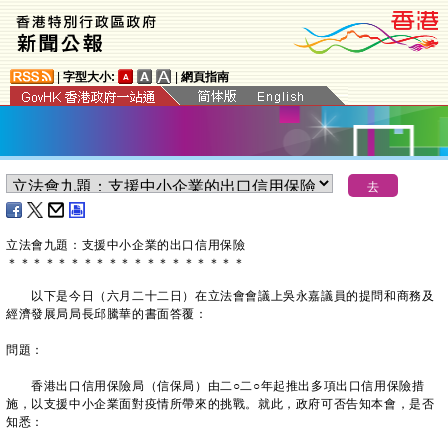
|
字型大小:
|
網頁指南
立法會九題：支援中小企業的出口信用保險
＊
＊
＊
＊
＊
＊
＊
＊
＊
＊
＊
＊
＊
＊
＊
＊
＊
＊
＊
以下是今日（六月二十二日）在立法會會議上吳永嘉議員的提問和商務及
經濟發展局局長邱騰華的書面答覆：
問題：
香港出口信用保險局（信保局）由二○二○年起推出多項出口信用保險措
施，以支援中小企業面對疫情所帶來的挑戰。就此，政府可否告知本會，是否
知悉：