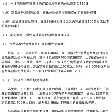
（vi）一律增加所有獲審批的買家信用限額的付款限期至120日﹔
（vii）豁免保戶因買家延長／更改付款條款而須繳交的所有額外保費﹔
（viii）加快處理賠款安排，在收到相關文件後五天內完成處理100萬元或以下
的賠款個案﹔
（ix）簡化程序，彈性處理買家付款困難個案﹔及
（x）免費為保戶提供額外10個信用評估服務。
截至二○二二年五月底，約有1 300及1 800個保戶分別受惠於免費付貨前
風險保障及信用限額上調﹔當中涉及超過9 000宗信用限額，上調的額外信用
限額達13億4,000萬元。此外，超過900個保戶分別受惠於保費付款期限延長
及額外保費折扣優惠，涉及額外折扣額達1,100萬元。同時，約2 600個保戶受
惠於年費豁免及超過2 500個保戶獲延長付款限期至120日。
（二）「百分百信用限額提升計劃」
為更進一步支持出口商把握疫後的商機，信保局於二○二○年六月推出「百
分百信用限額提升計劃」，主動提升其現有保戶的信用限額，協助出口業界應
對放帳風險。截至二○二二年五月底，該計劃提升了超過13 500宗信用限額，
惠及超過1 800個出口商，並為累計總值約230億元的貨物提供保障。
受地緣政治及疫情等因素影響，現時外圍經濟環境不穩，信用風險水平仍