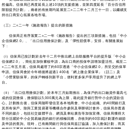
然偏高。信保局已再度延長上述10項的支援措施，並第四度延長「百分百信用
限額提升計劃」，兩者的有效期均延展至二○二二年十二月三十一日，以繼續支
持出口商安心拓展各地市場。
（三）二○二一年《施政報告》提出的新措施
信保局正有序落實二○二一年《施政報告》提出的三項新措施，包括「中小
企信保網2.0」、「出口信用擔保計劃」及「彈性賠償率」安排，有關進展如
下﹕
（i）信保局已按計劃於去年十二月中推出網上自助服務平台的提升版「中小企
信保網2.0」，簡化並加快審核申請，為出口商的投保申請增加靈活性。截至二
○二二年五月底，信保局處理了約60宗透過「中小企信保網2.0」所呈交的保單
申請。信保局會於今年稍後將超過1 400名「網上微企業保單」（註二）及
「小營業額保單」的保戶轉移到新平台，便利更多保戶享用提升了的網上平
台。
（ii）「出口信用擔保計劃」於本年三月如期推出，為保戶的出口融資作最高七
成的信貸擔保，擔保額以5,000萬元為上限，藉此提升銀行對中小企的貸款信
心。計劃推出後，信保局隨即發信至各本地商會、中小企組織、約40間銀行及
其所有保戶。除與工業貿易署等機構合作參與及舉辦研討會外，信保局亦透過
不同的媒介，包括社交媒體平台、網頁及車站廣告等加強宣傳。信保局獲得大
部分活躍於中小企貿易融資的銀行的積極回應，亦收到約60宗就計劃運作細節
及申請的查詢。現時，已有兩間銀行與信保局簽訂協議，加入擔保計劃，而其