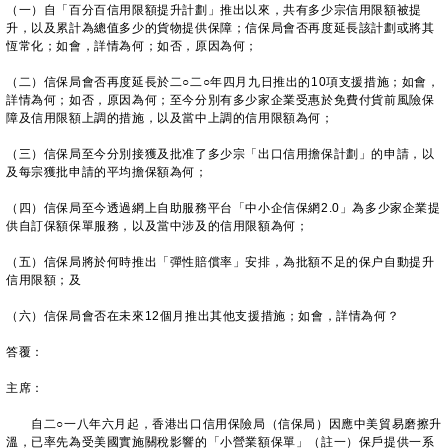
（一）自「百分百信用限額提升計劃」推出以來，共有多少宗信用限額被提
升，以及累計為總值多少的貨物提供保障；信保局會否再度延長該計劃或將其
恆常化；如會，詳情為何；如否，原因為何；
（二）信保局會否再度延長於二○二○年四月九日推出的10項支援措施；如會，
詳情為何；如否，原因為何；至今分別有多少家企業受惠於免費付貨前風險保
障及信用限額上調的措施，以及當中上調的信用限額為何；
（三）信保局至今分別接獲及批准了多少宗「出口信用擔保計劃」的申請，以
及每宗獲批申請的平均擔保額為何；
（四）信保局至今透過網上自助服務平台「中小企信保網2.0」為多少家企業提
供自訂保額保單服務，以及當中涉及的信用限額為何；
（五）信保局將於何時推出「彈性賠償率」安排，為批額不足的保户自動提升
信用限額；及
（六）信保局會否在未來12個月推出其他支援措施；如會，詳情為何？
答覆：
主席：
自二○一八年六月起，香港出口信用保險局（信保局）因應中美貿易磨擦升
溫，已率先為受美國實施關稅影響的「小營業額保單」（註一）保戶提供一系