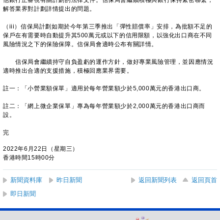
他銀行正審視有關計劃的法律文件。信保局會繼續積極與銀行保持緊密聯繫，
解答業界對計劃詳情提出的問題。
（iii）信保局計劃如期於今年第三季推出「彈性賠償率」安排，為批額不足的
保戶在有需要時自動提升其500萬元或以下的信用限額，以強化出口商在不同
風險情況之下的保險保障。信保局會適時公布有關詳情。
信保局會繼續持守自負盈虧的運作方針，做好專業風險管理，並因應情況
適時推出合適的支援措施，積極回應業界需要。
註一：「小營業額保單」適用於每年營業額少於5,000萬元的香港出口商。
註二：「網上微企業保單」專為每年營業額少於2,000萬元的香港出口商而
設。
完
2022年6月22日（星期三）
香港時間15時00分
新聞資料庫
昨日新聞
返回新聞列表
返回頁首
即日新聞