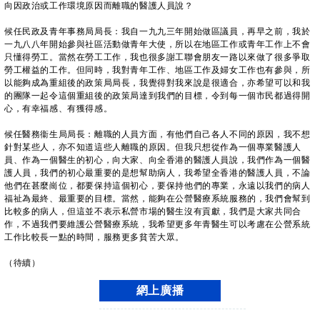
向因政治或工作環境原因而離職的醫護人員說？
候任民政及青年事務局局長：我自一九九三年開始做區議員，再早之前，我於
一九八八年開始參與社區活動做青年大使，所以在地區工作或青年工作上不會
只懂得勞工。當然在勞工工作，我也很多謝工聯會朋友一路以來做了很多爭取
勞工權益的工作。但同時，我對青年工作、地區工作及婦女工作也有參與，所
以能夠成為重組後的政策局局長，我覺得對我來說是很適合，亦希望可以和我
的團隊一起令這個重組後的政策局達到我們的目標，令到每一個市民都過得開
心，有幸福感、有獲得感。
候任醫務衞生局局長：離職的人員方面，有他們自己各人不同的原因，我不想
針對某些人，亦不知道這些人離職的原因。但我只想從作為一個專業醫護人
員、作為一個醫生的初心，向大家、向全香港的醫護人員說，我們作為一個醫
護人員，我們的初心最重要的是想幫助病人，我希望全香港的醫護人員，不論
他們在甚麼崗位，都要保持這個初心，要保持他們的專業，永遠以我們的病人
福祉為最終、最重要的目標。當然，能夠在公營醫療系統服務的，我們會幫到
比較多的病人，但這並不表示私營市場的醫生沒有貢獻，我們是大家共同合
作，不過我們要維護公營醫療系統，我希望更多年青醫生可以考慮在公營系統
工作比較長一點的時間，服務更多貧苦大眾。
（待續）
網上廣播