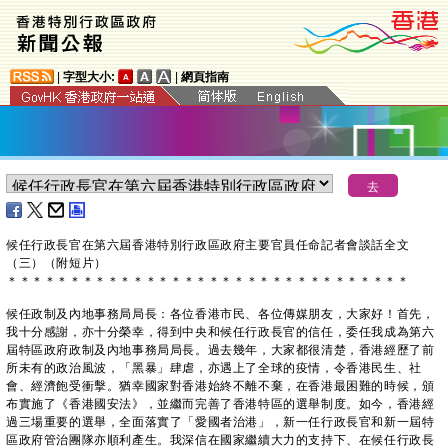
|
字型大小:
|
網頁指南
候任行政長官在第六屆香港特別行政區政府主要官員任命記者會談話全文
（三）（附短片）
＊
＊
＊
＊
＊
＊
＊
＊
＊
＊
＊
＊
＊
＊
＊
＊
＊
＊
＊
＊
＊
＊
＊
＊
＊
＊
＊
＊
＊
＊
＊
＊
候任政制及內地事務局局長：各位香港市民、各位傳媒朋友，大家好！首先，
我十分感謝，亦十分榮幸，得到中央和候任行政長官的信任，委任我成為第六
屆特區政府政制及內地事務局局長。過去幾年，大家都很清楚，香港經歷了前
所未有的政治風波，「黑暴」肆虐，亦遇上了全球的疫情，令香港民生、社
會、經濟飽受衝擊。猶幸國家對香港始終不離不棄，在香港最困難的時候，頒
布實施了《香港國安法》，並繼而完善了香港特區的選舉制度。如今，香港經
過三場重要的選舉，全面落實了「愛國者治港」，新一任行政長官和新一屆特
區政府管治團隊亦順利產生。我深信在國家繼續大力的支持下、在候任行政長