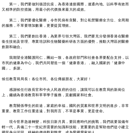
第一，我們要做到循證抗疫，為香港連接國際，連通內地。以科學有效而
又精準的防控措施，用最小的代價換來最大的成效。
第二，我們要優化醫療，令市民病有良醫。對公私營醫療全方位、全周期
的服務，不單要增加數量，更要提質增效。
第三，我們要創出香港，為業界引領大灣區。我們要充分發揮香港在醫療
衞生技術及管理、專業培訓和生物醫藥科研各方面的優勢，推動大灣區的醫療
創新和融合。
我期望全港醫護同仁，團結一致，各政府部門和社會各界要配合支持，以
市民的健康為中心，我們共同塑造一個「健康香港」，融入國家的「健康中
國」。多謝。
候任教育局局長︰各位市民、各位傳媒朋友，大家好！
感謝候任行政長官和中央人民政府的信任，讓我可以在教育局的新崗位
上，繼續為香港教育和莘莘學子服務，貢獻國家和社會。
教育關係學生的前途，家庭的幸福，國民的質素和世界文明的進步，非常
重要。教育工作任重道遠，對我而言，不單是事業，更是使命。
現今世界急速轉變，科技日新月異，要回應時代的挑戰，我們就要裝備年
輕一代，具備二十一世紀所需要的知識和技能，更重要的是幫助他們從小建立
國民身分認同，積極的價值觀和態度，成為愛國愛家的人。