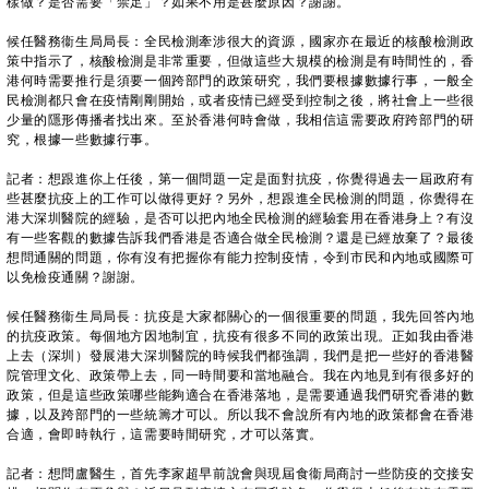
樣做？是否需要「禁足」？如果不用是甚麼原因？謝謝。
候任醫務衞生局局長：全民檢測牽涉很大的資源，國家亦在最近的核酸檢測政
策中指示了，核酸檢測是非常重要，但做這些大規模的檢測是有時間性的，香
港何時需要推行是須要一個跨部門的政策研究，我們要根據數據行事，一般全
民檢測都只會在疫情剛剛開始，或者疫情已經受到控制之後，將社會上一些很
少量的隱形傳播者找出來。至於香港何時會做，我相信這需要政府跨部門的研
究，根據一些數據行事。
記者：想跟進你上任後，第一個問題一定是面對抗疫，你覺得過去一屆政府有
些甚麼抗疫上的工作可以做得更好？另外，想跟進全民檢測的問題，你覺得在
港大深圳醫院的經驗，是否可以把內地全民檢測的經驗套用在香港身上？有沒
有一些客觀的數據告訴我們香港是否適合做全民檢測？還是已經放棄了？最後
想問通關的問題，你有沒有把握你有能力控制疫情，令到市民和內地或國際可
以免檢疫通關？謝謝。
候任醫務衞生局局長：抗疫是大家都關心的一個很重要的問題，我先回答內地
的抗疫政策。每個地方因地制宜，抗疫有很多不同的政策出現。正如我由香港
上去（深圳）發展港大深圳醫院的時候我們都強調，我們是把一些好的香港醫
院管理文化、政策帶上去，同一時間要和當地融合。我在內地見到有很多好的
政策，但是這些政策哪些能夠適合在香港落地，是需要通過我們研究香港的數
據，以及跨部門的一些統籌才可以。所以我不會說所有內地的政策都會在香港
合適，會即時執行，這需要時間研究，才可以落實。
記者：想問盧醫生，首先李家超早前說會與現屆食衞局商討一些防疫的交接安