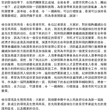
官的堅強領導下、在我們團隊眾志成城、全港各界，全體市民齊心合力，團結
一致下，必定能夠排除一切困難和挑戰，為香港帶來良政善治的新氣象，為市
民辦實事，謀幸福，令香港、令「一國兩制」可以行穩致遠，香港可以保持長
期繁榮穩定。讓我們攜手並肩，同為香港開新篇，謝謝！
候任保安局局長：各位香港市民、各位記者朋友，大家好。對於能夠繼續出任
保安局局長，我感到非常榮幸。在此，我首先要感謝中央和感謝候任特首李家
超先生對我的信任。在接下來的日子，我和我的團隊會繼續維護國家安全和香
港安全，因為只有在一個安全和穩定的環境下，市民才可以安居樂業，民生和
經濟才得以改善及持續發展。保護市民的生命和財產是我和我的團隊的使命，
警隊會繼續致力維護香港的治安和保障公眾安全；消防處及政府飛行服務隊會
繼續加強科技方面的運用及加強裝備，從而為市民提供一個更安全的社區，並
在緊急救援方面做得更好；此外，入境事務處同事會為在外的港人遇事時提供
適切的協助。當然，除了執法以外，紀律部隊亦會為市民及各持份者提供更加
好的服務，包括持續優化政策及措施，以更便利人才及營商者進入香港，海關
會致力利用科技以更便利清關及商貿工作。懲教署亦會更着重更生工作，特別
是那些受煽惑而入獄的青少年，協助他們重新建立人生觀。紀律部隊亦會善用
科技，希望為市民提供更加好的服務，包括利用科技處理網上申請或牌照申請
等。作為新一屆問責團隊的一員，我和轄下的各紀律部隊和輔助隊伍，將會一
如既往，全力以赴，守護香港，令「一國兩制」行穩致遠，香港市民可以安居
樂業。
候任環境及生態局局長：大家好，我很榮幸獲中央人民政府任命為新一屆政
府，新成立的環境及生態局局長。首先我要感謝候任行政長官李家超先生的賞
識和提名，以及國家的信任。