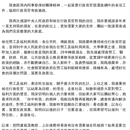
我會跟局內同事發揮好團隊精神，一起落實行政長官競選政綱中的各項工
作，協助行政長官有效施政。
我再次感謝中央人民政府和候任行政長官對我的信任，我亦要感謝多年來
一直支持我的朋友，在新的崗位上，更加需要大家的支持，團結一致讓香港成
為我們安居樂業的大家庭。
候任勞工及福利局局長：各位市民、傳媒朋友，我很榮幸獲得候任行政長官提
名，並得到中央人民政府任命我出任勞工及福利局局長。大學畢業之後，我隨
即加入政府，服務社會是我的首選。28年轉眼過去，我先後處理過勞工、醫
療、財經、民政、公共財政及公務員事務等政策範疇，從實踐中積累推行公共
政策的經驗，亦不斷磨練自己。加入新班子，負責勞福政策，我既感榮幸，亦
深知責任重大。社會期望新政府在勞工福利範疇有擔當，積極有為，處理好社
會的深層次問題，落實良政善治。
勞工及福利，牽涉民生福祉，關乎廣大市民的生計。上任之後，我會秉持
候任行政長官「以結果為目標」的理念，走進社區，聆聽和感受大眾對勞工、
福利方面的聲音。我深切明白個人的力量有限，但如果大家可以團結齊心，抱
着求同存異、「你中有我」的精神，我相信再難再複雜的事，總會有邁向解決
的途徑。對勞工福利的事務，我會時常提醒自己要做到：看在眼裏，記在心
裏，落實在政策裏。我明白以後的日子「任重道遠」，但我希望可以做到「任
勞任怨」。多謝各位。
記者：想問盧寵茂教授，上任後覺得香港有沒有需要做全民檢測？如果是要怎