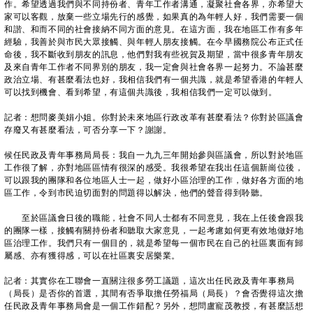
作。希望透過我們與不同持份者、青年工作者溝通，凝聚社會各界，亦希望大
家可以客觀，放棄一些立場先行的感覺，如果真的為年輕人好，我們需要一個
和諧、和而不同的社會接納不同方面的意見。在這方面，我在地區工作有多年
經驗，我善於與市民大眾接觸、與年輕人朋友接觸。在今早國務院公布正式任
命後，我不斷收到朋友的訊息，他們對我有些祝賀及期望，當中很多青年朋友
及來自青年工作者不同界別的朋友，我一定會與社會各界一起努力。不論甚麼
政治立場、有甚麼看法也好，我相信我們有一個共識，就是希望香港的年輕人
可以找到機會、看到希望，有這個共識後，我相信我們一定可以做到。
記者：想問麥美娟小姐。你對於未來地區行政改革有甚麼看法？你對於區議會
存廢又有甚麼看法，可否分享一下？謝謝。
候任民政及青年事務局局長：我自一九九三年開始參與區議會，所以對於地區
工作很了解，亦對地區區情有很深的感受。我很希望在我出任這個新崗位後，
可以跟我的團隊和各位地區人士一起，做好小區治理的工作，做好各方面的地
區工作，令到市民迫切面對的問題得以解決，他們的聲音得到聆聽。
至於區議會日後的職能，社會不同人士都有不同意見，我在上任後會跟我
的團隊一樣，接觸有關持份者和聽取大家意見，一起考慮如何更有效地做好地
區治理工作。我們只有一個目的，就是希望每一個市民在自己的社區裏面有歸
屬感、亦有獲得感，可以在社區裏安居樂業。
記者：其實你在工聯會一直關注很多勞工議題，這次出任民政及青年事務局
（局長）是否你的首選，其間有否爭取擔任勞福局（局長）？會否覺得這次擔
任民政及青年事務局會是一個工作錯配？另外，想問盧寵茂教授，有甚麼話想