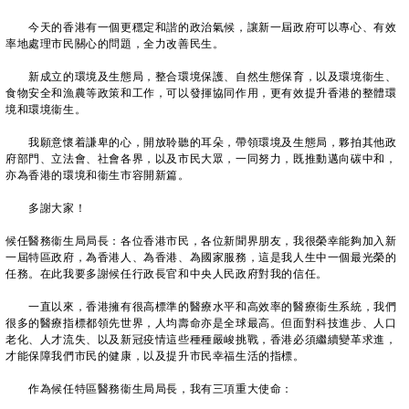
今天的香港有一個更穩定和諧的政治氣候，讓新一屆政府可以專心、有效
率地處理市民關心的問題，全力改善民生。
新成立的環境及生態局，整合環境保護、自然生態保育，以及環境衞生、
食物安全和漁農等政策和工作，可以發揮協同作用，更有效提升香港的整體環
境和環境衞生。
我願意懷着謙卑的心，開放聆聽的耳朵，帶領環境及生態局，夥拍其他政
府部門、立法會、社會各界，以及市民大眾，一同努力，既推動邁向碳中和，
亦為香港的環境和衞生市容開新篇。
多謝大家！
候任醫務衞生局局長：各位香港市民，各位新聞界朋友，我很榮幸能夠加入新
一屆特區政府，為香港人、為香港、為國家服務，這是我人生中一個最光榮的
任務。在此我要多謝候任行政長官和中央人民政府對我的信任。
一直以來，香港擁有很高標準的醫療水平和高效率的醫療衞生系統，我們
很多的醫療指標都領先世界，人均壽命亦是全球最高。但面對科技進步、人口
老化、人才流失、以及新冠疫情這些種種嚴峻挑戰，香港必須繼續變革求進，
才能保障我們市民的健康，以及提升市民幸福生活的指標。
作為候任特區醫務衞生局局長，我有三項重大使命：