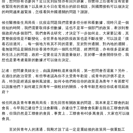
排，想問你有否參與？近日見到疫情亦有回升跡象，你覺得上任後有沒有需要
收緊現有的措施？以及林太今日在電視台的節目都說，與國際接軌可以做決定
的時間越來越緊湊，怎樣看與外國通關的問題？謝謝。
候任醫務衞生局局長：抗疫這問題我們需要多些分析和看數據，現時只是一個
很短的時間，我們需要取得多些數據。這也不是單一個部門的政策，牽涉到整
個政府內多個部門。我們會再去研究，才決定下一步如何走。大家要記着，其
實整個疫情是不斷變化，全世界各地的防疫政策也是不斷改變，可以說是「摸
着石頭過河」，每一個地方有其不同的需要。至於對外通關、對內地的通關，
毫無疑問這是關係到全香港巿民的一個民生問題、經濟問題，亦有很多是家庭
和生活上的問題，政府一定要在這方面盡量做好。至於哪一邊會開得快些，我
想也是要考慮最新的數據才可以做出決定。
記者：想問麥美娟女士，由議員轉軌道來做局長，第一想問會否退黨？另外，
在過往的政治背景，有些學者認為你不太受青年歡迎，或青年的評價不是太
高，特別是經過反修例風波後。如何令他們相信你的政策是為青年？有甚麼可
以說服他們？如何建立與青年一個較好的關係，令青年願意相信你或者現屆政
府？
候任民政及青年事務局局長：首先回答有關政黨的問題，我本來是工聯會的副
會長，今早我已遞信予立法會辭職，亦遞信予工聯會會長辭去我在工聯會的職
務，但我仍然是工聯會的會員，事實上，工聯會有40多萬會員，大家也可以做
會員。
至於與青年人的溝通，我剛才說了這一定是重組後的政策局一個重點工