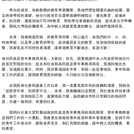
學生的成長，有賴勤懇的教育專業團隊，爲他們營造關愛共融的校園，奠
定終身學習的基礎。候任行政長官在選舉政綱明確指出「優化教育，裝備未
來」的目標，通過加強STEAM教育、幫助學生掌握創科思維、提供多元升學機
會、開拓大灣區的機遇等，為年輕人搭建更寬廣的舞台，讓他們發揮所長。
未來，我會竭盡所能，與教育局同事，同心協力，為我們的中、小、幼、
特殊學校，以及専上教育的學生，提供優質多元的教育，並加強與前線的連
繫，與家長及不同持份者溝通，讓香港教育不斷進步。多謝大家﹗
候任民政及青年事務局局長：大家好。首先，我要感謝中央人民政府和候任行
政長官對我的信任，提名和任命我為民政及青年事務局局長，我感到無比光
榮，深感責任重大。同時，我亦要感謝多年來，和我一起從事地區、青年和婦
女工作的朋友，讓我積累寶貴的經驗，今日能出任這個新崗位。
自我投身社會和議會工作以來，我一直重視跟市民的接觸和溝通，我相信
「從群眾中來，到群眾中去」。未來，我會繼續以這態度，與社會各持份者溝
通、協作，加強地區工作，凝聚地區力量，協助解決市民日常關注的地區問
題，共建一個和諧、有愛的社會。
我明白社會大眾對重組後的民政及青年事務局有很高期望，青年事務將會
是我們工作的一大重點。我會更全面檢視青年政策和青年發展藍圖，並跟不同
的青年工作者合作，聽取各界意見，制訂具體的措施，讓年輕人找到機會、看
到希望。